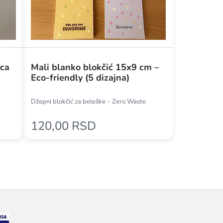
rca
Mali blanko blokčić 15x9 cm –
Eco-friendly (5 dizajna)
Džepni blokčić za beleške – Zero Waste
120,00 RSD