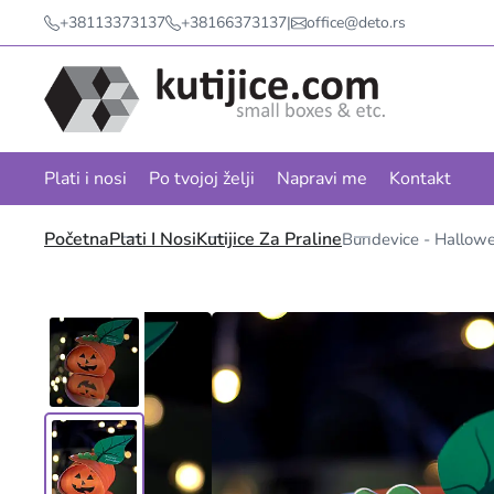
+38113373137
+38166373137
|
office@deto.rs
Plati i nosi
Po tvojoj želji
Napravi me
Kontakt
Početna
Plati I Nosi
Kutijice Za Praline
Bundevice - Hallow