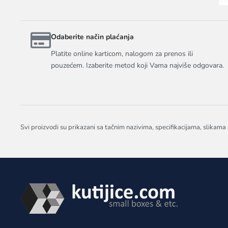
Odaberite način plaćanja
Platite online karticom, nalogom za prenos ili
pouzećem. Izaberite metod koji Vama najviše odgovara.
Svi proizvodi su prikazani sa tačnim nazivima, specifikacijama, slikama