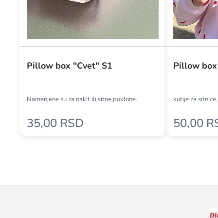
Pillow box "Cvet" S1
Pillow box
Namenjene su za nakit ili sitne poklone.
kutije za sitnice
35,00 RSD
50,00 R