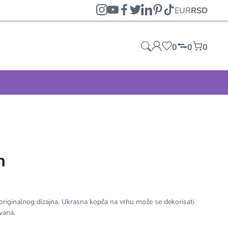
EUR
RSD
0
0
0
n
originalnog dizajna. Ukrasna kopča na vrhu može se dekorisati
ovana.