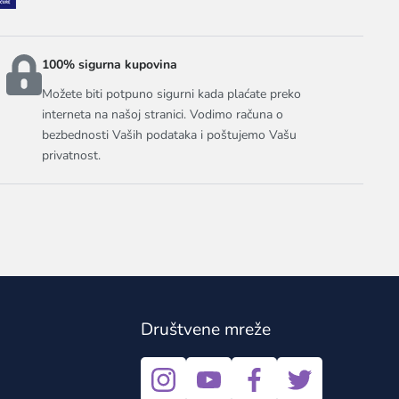
100% sigurna kupovina
Možete biti potpuno sigurni kada plaćate preko
interneta na našoj stranici. Vodimo računa o
bezbednosti Vaših podataka i poštujemo Vašu
privatnost.
Društvene mreže