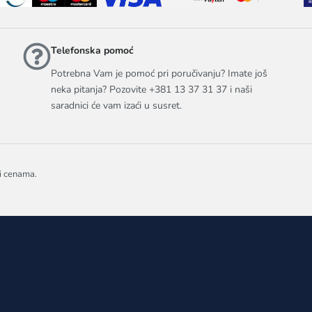
Telefonska pomoć
Potrebna Vam je pomoć pri poručivanju? Imate još
neka pitanja? Pozovite +381 13 37 31 37 i naši
saradnici će vam izaći u susret.
 i cenama.