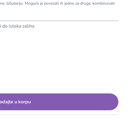
e, bižuteriju. Moguće je povezati ih jedne za druge, kombinovati
i do isteka zaliha
odajte u korpu