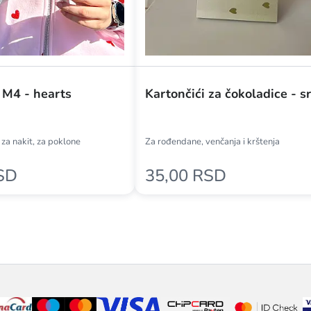
 M4 - hearts
Kartončići za čokoladice - s
, za nakit, za poklone
Za rođendane, venčanja i krštenja
SD
35,00 RSD