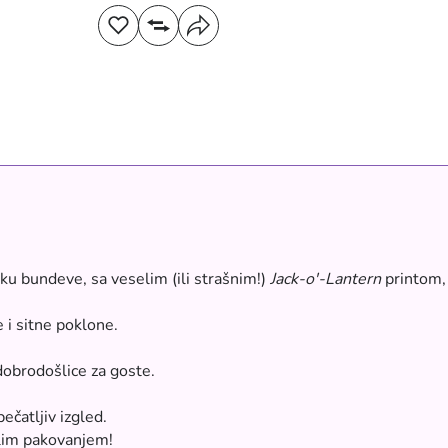
iku bundeve, sa veselim (ili strašnim!)
Jack-o'-Lantern
printom, 
i sitne poklone.
dobrodošlice za goste.
čatljiv izgled.
elim pakovanjem!