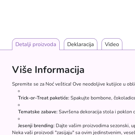
Detalji proizvoda
Deklaracija
Video
Više Informacija
Spremite se za Noć veštica! Ove neodoljive kutijice u obl
Trick-or-Treat paketiće:
Spakujte bombone, čokoladice 
Tematske zabave:
Savršena dekoracija stola i poklon 
Jesenji brending:
Dajte vašim proizvodima sezonski, upe
Neka vaši proizvodi "zasijaju" sa ovim jedinstvenim, ves