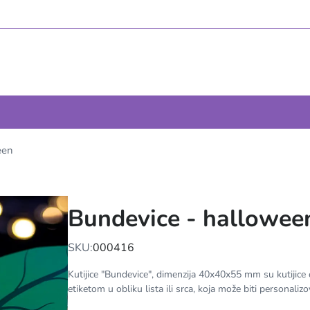
een
Bundevice - hallowee
SKU:
000416
Kutijice "Bundevice", dimenzija 40x40x55 mm su kutijice 
etiketom u obliku lista ili srca, koja može biti personaliz