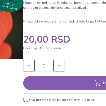
Mogu da se koriste za čokoladice, bombone, sitne poklon
sa drugim bojama, dekorisati,nadograđivati...
Proizvod se prodaje na komad, u bilo kojoj količin
20,00 RSD
Porez nije uključen u cenu.
D
Ovaj proizvod može biti dostavljen za
1-3
dana.