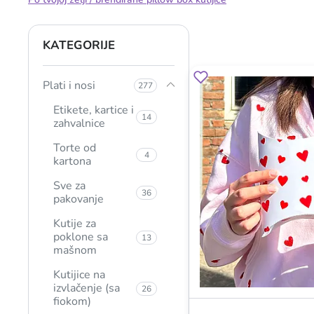
KATEGORIJE
Plati i nosi
277
Etikete, kartice i
14
zahvalnice
Torte od
4
kartona
Sve za
36
pakovanje
Kutije za
poklone sa
13
mašnom
Kutijice na
izvlačenje (sa
26
fiokom)