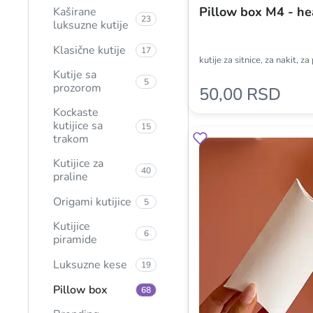
Pillow box M4 - he
Kaširane
23
luksuzne kutije
Klasične kutije
17
kutije za sitnice, za nakit, z
Kutije sa
5
prozorom
50,00 RSD
Kockaste
kutijice sa
15
trakom
Kutijice za
40
praline
Origami kutijice
5
Kutijice
6
piramide
Luksuzne kese
19
Pillow box
68