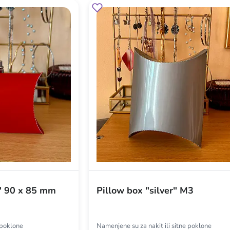
i" 90 x 85 mm
Pillow box "silver" M3
a poklone
Namenjene su za nakit ili sitne poklone