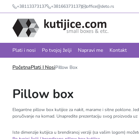
+38113373137
+38166373137
|
office@deto.rs
Plati i nosi
Po tvojoj želji
Napravi me
Kontakt
Početna
Plati I Nosi
Pillow Box
Pillow box
Elegantne pillow box kutijice za nakit, marame i sitne poklone. Je
poručivanje na komad. Unapredite prezentaciju svog proizvoda uz
Iste dimenzije kutijica u brendiranoj verziji (sa vašim logom) možete
Po tvojoj želji / brendirane pillow box kutijice