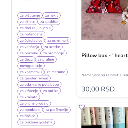
za bižuteriju
za nakit
za sitnice
za slatkiše
za dan zaljubljenih
za rođendane
za čokoladice
za osmi mart
za venčanja
za uzorke
za poklone
za promocije
Pillow box - "hear
za decu
za praline
novogodisnje
za kozmetiku
za marame
Namenjene su za nakit ili si
za gender reveal
za otkrivanje pola bebe
30,00 RSD
za krštenje
za butike
za kravate
za online prodaju
za bombone
za parfimerije
za flašice
za poklone gostima