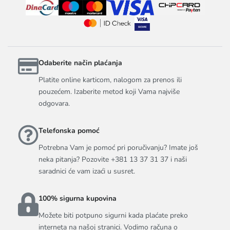
Odaberite način plaćanja
Platite online karticom, nalogom za prenos ili
pouzećem. Izaberite metod koji Vama najviše
odgovara.
Telefonska pomoć
Potrebna Vam je pomoć pri poručivanju? Imate još
neka pitanja? Pozovite +381 13 37 31 37 i naši
saradnici će vam izaći u susret.
100% sigurna kupovina
Možete biti potpuno sigurni kada plaćate preko
interneta na našoj stranici. Vodimo računa o