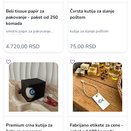
Beli tissue papir za
Čvrsta kutija za slanje
pakovanje - paket od 250
poštom
komada
omotni papir za pakovanje
kutija za slanje poštom
proizvoda
4.720,00 RSD
75,00 RSD
Premium crna kutija za
Fabrijano etikete za cene -