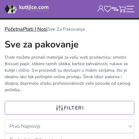
Početna
Plati I Nosi
Sve Za Pakovanje
Sve za pakovanje
Ovde možete pronaći materijal za vašu web prodavnicu: omotni
(tissue) papir, stikere raznih oblika, kartice zahvalnosti, rukave za
kutije i slično. Svi proizvodi su dostupni u malim serijama, što je
idealno ako tek počinjete online prodaju. Širok izbor paterna i
dizajna, doprineće utisku profesionalnosti vaše ponude od samog
početka...
FILTERI