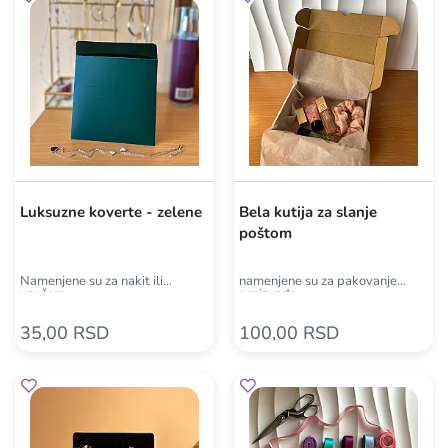
Luksuzne koverte - zelene
Bela kutija za slanje
poštom
Namenjene su za nakit ili
namenjene su za pakovanje
vaučere
proizvoda
35,00 RSD
100,00 RSD