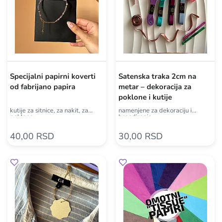
Specijalni papirni koverti
Satenska traka 2cm na
od fabrijano papira
metar – dekoracija za
poklone i kutije
kutije za sitnice, za nakit, za
namenjene za dekoraciju i
poklone
brendiranje
40,00 RSD
30,00 RSD