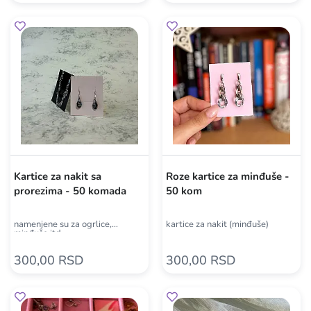
Kartice za nakit sa
Roze kartice za minđuše -
prorezima - 50 komada
50 kom
namenjene su za ogrlice,
kartice za nakit (minđuše)
minđuše itd.
300,00 RSD
300,00 RSD