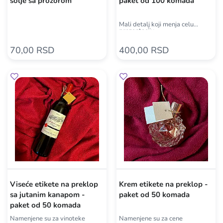
šolje sa prozorom
paket od 100 komada
Mali detalj koji menja celu
prezentaciju
70,00 RSD
400,00 RSD
Viseće etikete na preklop
Krem etikete na preklop -
sa jutanim kanapom -
paket od 50 komada
paket od 50 komada
Namenjene su za vinoteke
Namenjene su za cene