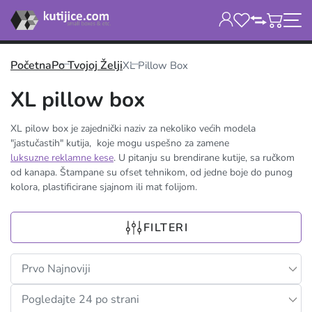
Početna
Po Tvojoj Želji
XL Pillow Box
XL pillow box
XL pilow box je zajednički naziv za nekoliko većih modela
"jastučastih" kutija, koje mogu uspešno za zamene
luksuzne reklamne kese
. U pitanju su brendirane kutije, sa ručkom
od kanapa. Štampane su ofset tehnikom, od jedne boje do punog
kolora, plastificirane sjajnom ili mat folijom.
FILTERI