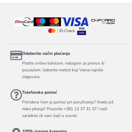
Odaberite način plaćanja
Platite online karticom, nalogom za prenos ili
pouzećem. Izaberite metod koji Vama najviše
odgovara.
Telefonska pomoć
Potrebna Vam je pomoć pri poručivanju? Imate još
neka pitanja? Pozovite +381 13 37 31 37 i naši
saradnici će vam izaći u susret.
100% sigurna kupovina