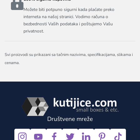
Možete biti potpuno sigurni kada plaćate preko
interneta na našoj stranici. Vodimo računa o
bezbednosti Vaših podataka i poštujemo Vašu
privatnost.
Svi proizvodi su prikazani sa tačnim nazivima, specifikacijama, slikama i
cenama.
Društvene mreže