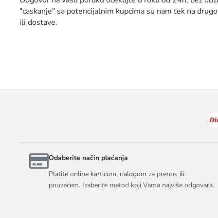
Odgovor na vašu poruku očekujte u roku od 24h, bez obzir
"ćaskanje" sa potencijalnim kupcima su nam tek na drugom
ili dostave.
Odaberite način plaćanja
Platite online karticom, nalogom za prenos ili
pouzećem. Izaberite metod koji Vama najviše odgovara.