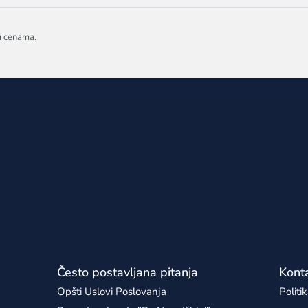
 i cenama.
Često postavljana pitanja
Kont
Opšti Uslovi Poslovanja
Politi