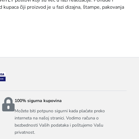
ORITET
poslovi koji su već u fazi realizacije. Ponude i
upaca čiji proizvod je u fazi dizajna, štampe, pakovanja
100% sigurna kupovina
Možete biti potpuno sigurni kada plaćate preko
interneta na našoj stranici. Vodimo računa o
bezbednosti Vaših podataka i poštujemo Vašu
privatnost.