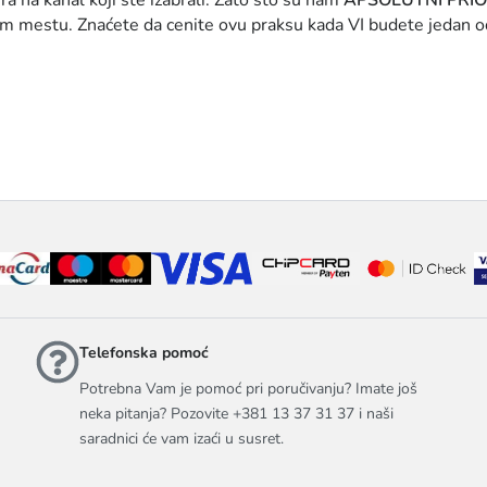
a na kanal koji ste izabrali. Zato što su nam
APSOLUTNI PRI
 mestu. Znaćete da cenite ovu praksu kada VI budete jedan od k
Telefonska pomoć
Potrebna Vam je pomoć pri poručivanju? Imate još
neka pitanja? Pozovite +381 13 37 31 37 i naši
saradnici će vam izaći u susret.