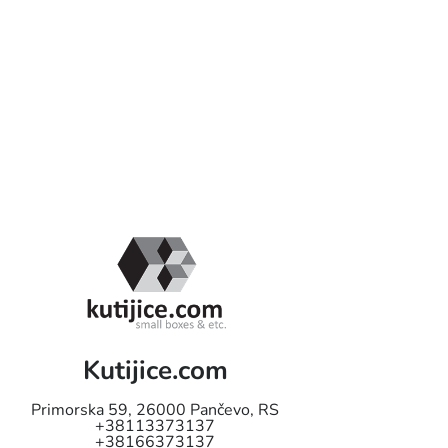
Kutijice.com
Primorska 59
,
26000
Pančevo
,
RS
+38113373137
+38166373137