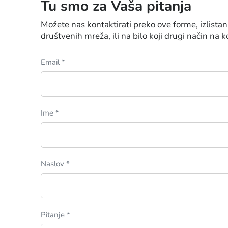
Tu smo za Vaša pitanja
Možete nas kontaktirati preko ove forme, izlista
društvenih mreža, ili na bilo koji drugi način na k
Email *
Ime *
Naslov *
Pitanje *