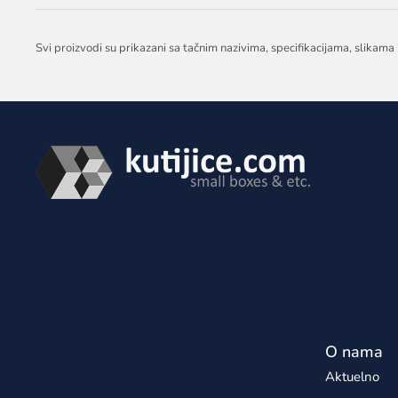
Svi proizvodi su prikazani sa tačnim nazivima, specifikacijama, slikama
O nama
Aktuelno