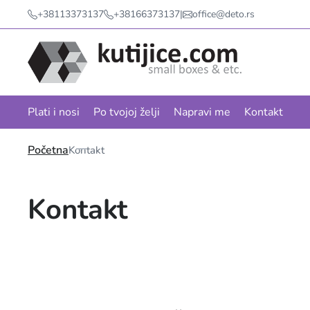
+38113373137
+38166373137
|
office@deto.rs
Plati i nosi
Po tvojoj želji
Napravi me
Kontakt
Početna
Kontakt
Kontakt