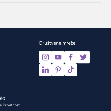
Društvene mreže
akt
ka Privatnosti