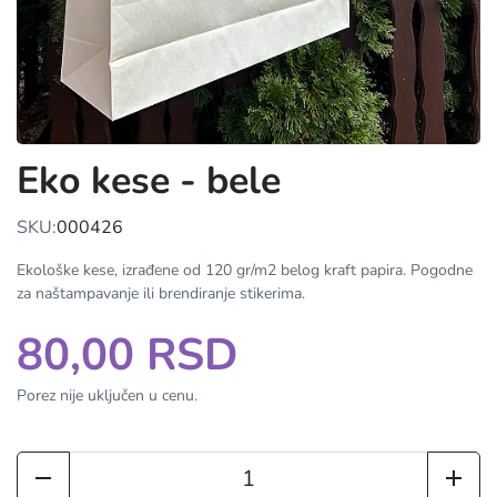
Eko kese - bele
SKU:
000426
Ekološke kese, izrađene od 120 gr/m2 belog kraft papira. Pogodne
za naštampavanje ili brendiranje stikerima.
80,00 RSD
Porez nije uključen u cenu.