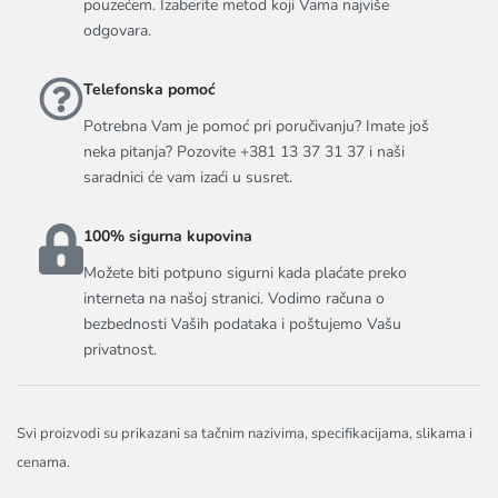
pouzećem. Izaberite metod koji Vama najviše
odgovara.
Telefonska pomoć
Potrebna Vam je pomoć pri poručivanju? Imate još
neka pitanja? Pozovite +381 13 37 31 37 i naši
saradnici će vam izaći u susret.
100% sigurna kupovina
Možete biti potpuno sigurni kada plaćate preko
interneta na našoj stranici. Vodimo računa o
bezbednosti Vaših podataka i poštujemo Vašu
privatnost.
Svi proizvodi su prikazani sa tačnim nazivima, specifikacijama, slikama i
cenama.