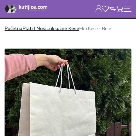
Početna
Plati I Nosi
Luksuzne Kese
Eko Kese - Bele