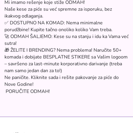
Mi imamo rešenje koje stiže ODMAH!
Naše kese za piće su već spremne za isporuku, bez
ikakvog odlaganja.
✅
DOSTUPNO NA KOMAD: Nema minimalne
porudžbine! Kupite tačno onoliko koliko Vam treba.
🚀
ODMAH ŠALJEMO: Kese su na stanju i idu ka Vama već
sutra!
🎁
ŽELITE I BRENDING? Nema problema! Naručite 50+
komada i dobijate BESPLATNE STIKERE sa Vašim logoom
– savršeno za last-minute korporativno darivanje (treba
nam samo jedan dan za to!)
Ne paničite. Kliknite sada i rešite pakovanje za piće do
Nove Godine!
PORUČITE ODMAH!