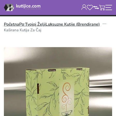
Početna
Po Tvojoj Želji
Luksuzne Kutije (brendirane)
Kaširana Kutija Za Čaj