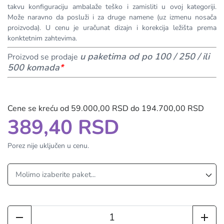
takvu konfiguraciju ambalaže teško i zamisliti u ovoj kategoriji.
Može naravno da posluži i za druge namene (uz izmenu nosača
proizvoda). U cenu je uračunat dizajn i korekcija ležišta prema
konktetnim zahtevima.
u paketima od po 100 / 250 / ili
Proizvod se prodaje
500 komada
*
Cene se kreću od 59.000,00 RSD do 194.700,00 RSD
389,40 RSD
Porez nije uključen u cenu.