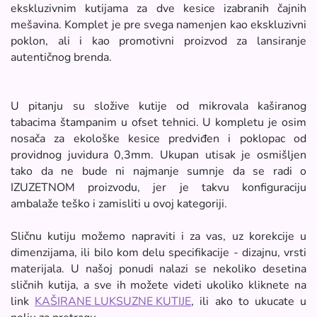
ekskluzivnim kutijama za dve kesice izabranih čajnih
mešavina. Komplet je pre svega namenjen kao ekskluzivni
poklon, ali i kao promotivni proizvod za lansiranje
autentičnog brenda.
U pitanju su složive kutije od mikrovala kaširanog
tabacima štampanim u ofset tehnici. U kompletu je osim
nosača za ekološke kesice predviđen i poklopac od
providnog juvidura 0,3mm. Ukupan utisak je osmišljen
tako da ne bude ni najmanje sumnje da se radi o
IZUZETNOM proizvodu, jer je takvu konfiguraciju
ambalaže teško i zamisliti u ovoj kategoriji.
Sličnu kutiju možemo napraviti i za vas, uz korekcije u
dimenzijama, ili bilo kom delu specifikacije - dizajnu, vrsti
materijala. U našoj ponudi nalazi se nekoliko desetina
sličnih kutija, a sve ih možete videti ukoliko kliknete na
link
KAŠIRANE LUKSUZNE KUTIJE
, ili ako to ukucate u