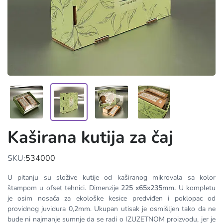
Kaširana kutija za čaj
SKU:
534000
U pitanju su složive kutije od kaširanog mikrovala sa kolor
štampom u ofset tehnici. Dimenzije
225 x65x235mm.
U kompletu
je osim nosača za ekološke kesice predviđen i poklopac od
providnog juvidura 0,2mm. Ukupan utisak je osmišljen tako da ne
bude ni najmanje sumnje da se radi o IZUZETNOM proizvodu, jer je