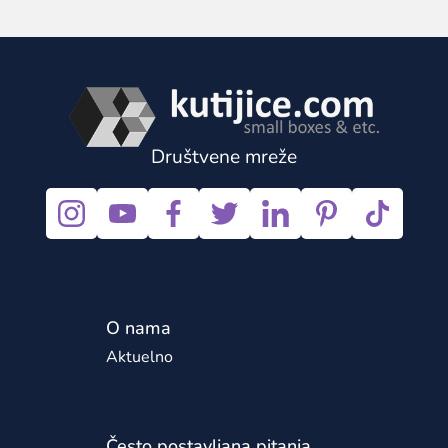
Društvene mreže
O nama
Aktuelno
Često postavljana pitanja