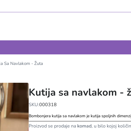
ija Sa Navlakom - Žuta
Kutija sa navlakom - 
SKU:
000318
Bombonjera kutija sa navlakom je kutija spoljnih dimen
Proizvod se prodaje na
komad
, u bilo kojoj količi