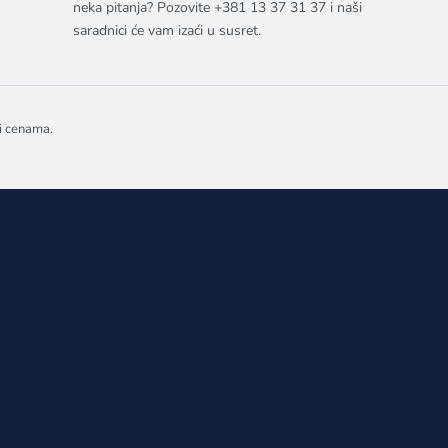
neka pitanja? Pozovite +381 13 37 31 37 i naši
saradnici će vam izaći u susret.
 i cenama.