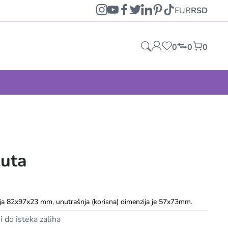
EUR
RSD
0
0
0
žuta
zija 82x97x23 mm, unutrašnja (korisna) dimenzija je 57x73mm.
ni do isteka zaliha