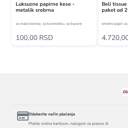
Luksuzne papirne kese -
Beli tissue
metalik srebrna
paket od 
za male biznise, za kozmetiku, za bazare
omotni papir za
100,00 RSD
4.720,0
Odaberite način plaćanja
Platite online karticom, nalogom za prenos ili