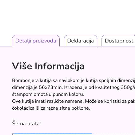
Detalji proizvoda
Deklaracija
Dostupnost
Više Informacija
Bombonjera kutija sa navlakom je kutija spoljnih dimenz
dimenzija je 56x73mm. Izrađena je od kvalitetnog 350g/m
štampom omota u punom koloru.
Ove kutija imati različite namene. Može se koristiti za pa
čokoladica ili za razne sitne poklone.
Šema alata: