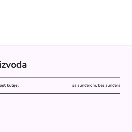
oizvoda
ost kutije:
sa sunđerom, bez sunđera