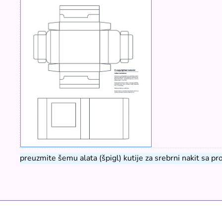
preuzmite šemu alata (špigl) kutije za srebrni nakit sa p