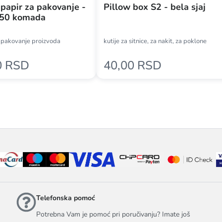
 papir za pakovanje -
Pillow box S2 - bela sjaj
250 komada
 pakovanje proizvoda
kutije za sitnice, za nakit, za poklone
0 RSD
40,00 RSD
Telefonska pomoć
Potrebna Vam je pomoć pri poručivanju? Imate još