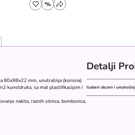
Detalji Pr
ija 80x98x22 mm, unutrašnja (korisna)
2 kunstdruka, sa mat plastifikacijom i
Izaberi dezen i unutrašnj
kovanje nakita, raznih sitnica, bombonica,