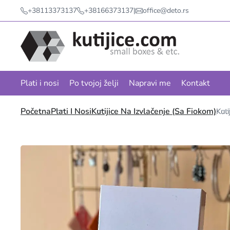
+38113373137
+38166373137
|
office@deto.rs
Plati i nosi
Po tvojoj želji
Napravi me
Kontakt
Početna
Plati I Nosi
Kutijice Na Izvlačenje (sa Fiokom)
Kut