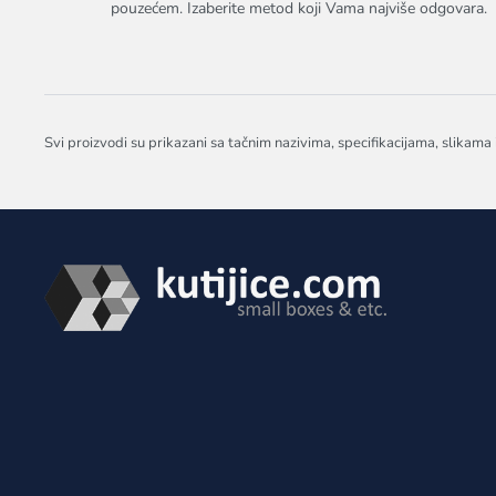
pouzećem. Izaberite metod koji Vama najviše odgovara.
Svi proizvodi su prikazani sa tačnim nazivima, specifikacijama, slikama