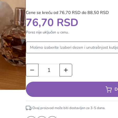
Cene se kreću od 76,70 RSD do 88,50 RSD
76,70 RSD
Porez nije uključen u cenu.
D
Ovaj proizvod može biti dostavljen za
3-5
dana.