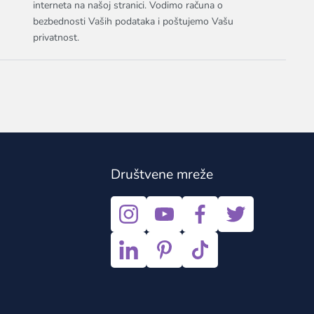
interneta na našoj stranici. Vodimo računa o
bezbednosti Vaših podataka i poštujemo Vašu
privatnost.
Društvene mreže