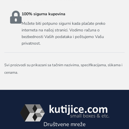
100% sigurna kupovina
Možete biti potpuno sigurni kada plaćate preko
interneta na našoj stranici. Vodimo računa o
bezbednosti Vaših podataka i poštujemo Vašu
privatnost.
Svi proizvodi su prikazani sa tačnim nazivima, specifikacijama, slikama i
cenama.
Društvene mreže