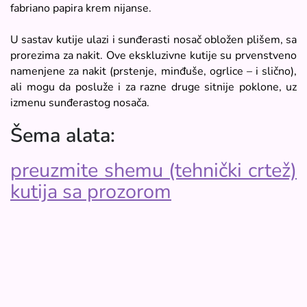
fabriano papira krem nijanse.
U sastav kutije ulazi i sunđerasti nosač obložen plišem, sa
prorezima za nakit. Ove ekskluzivne kutije su prvenstveno
namenjene za nakit (prstenje, minđuše, ogrlice – i slično),
ali mogu da posluže i za razne druge sitnije poklone, uz
izmenu sunđerastog nosača.
Šema alata:
preuzmite shemu (tehnički crtež)
kutija sa prozorom