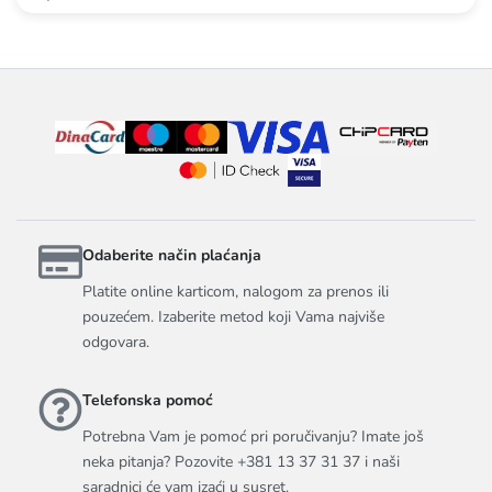
Odaberite način plaćanja
Platite online karticom, nalogom za prenos ili
pouzećem. Izaberite metod koji Vama najviše
odgovara.
Telefonska pomoć
Potrebna Vam je pomoć pri poručivanju? Imate još
neka pitanja? Pozovite +381 13 37 31 37 i naši
saradnici će vam izaći u susret.