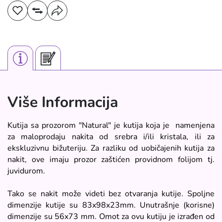
Više Informacija
Kutija sa prozorom "Natural" je kutija koja je namenjena
za maloprodaju nakita od srebra i/ili kristala, ili za
ekskluzivnu bižuteriju. Za razliku od uobičajenih kutija za
nakit, ove imaju prozor zaštićen providnom folijom tj.
juvidurom.
Tako se nakit može videti bez otvaranja kutije. Spoljne
dimenzije kutije su 83x98x23mm. Unutrašnje (korisne)
dimenzije su 56x73 mm. Omot za ovu kutiju je izrađen od