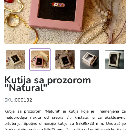
Kutija sa prozorom
"Natural"
SKU:
000132
Kutija sa prozorom "Natural" je kutija koja je namenjena za
maloprodaju nakita od srebra i/ili kristala, ili za ekskluzivnu
bižuteriju.
Spoljne dimenzije kutije su 83x98x23 mm. Unutrašnje
(korisne) dimenzije su 56x73 mm.
Za razliku od uobičajenih kutija za