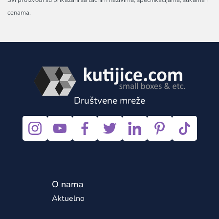
Svi proizvodi su prikazani sa tačnim nazivima, specifikacijama, slikama i
cenama.
Društvene mreže
O nama
Aktuelno