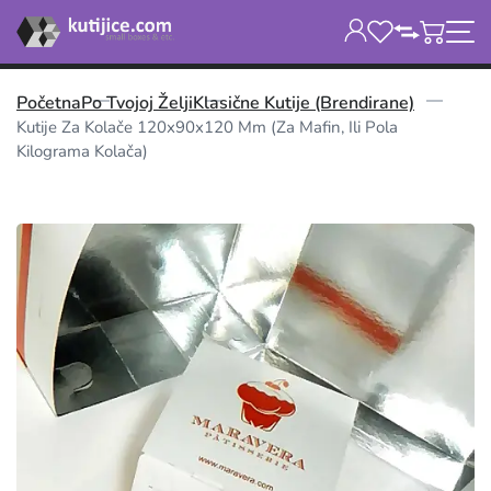
Početna
Po Tvojoj Želji
Klasične Kutije (brendirane)
Kutije Za Kolače 120x90x120 Mm (za Mafin, Ili Pola
Kilograma Kolača)