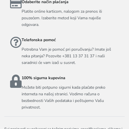
Odaberite način plaćanja
Platite online karticom, nalogom za prenos ili
pouzećem. Izaberite metod koji Vama najviše
odgovara.
Telefonska pomoć
Potrebna Vam je pomoć pri poručivanju? Imate još
neka pitanja? Pozovite +381 13 37 31 37 i naši
saradnici će vam izaći u susret.
100% sigurna kupovina
Možete biti potpuno sigurni kada plaćate preko
interneta na našoj stranici. Vodimo računa o
bezbednosti Vaših podataka i poštujemo Vašu
privatnost.