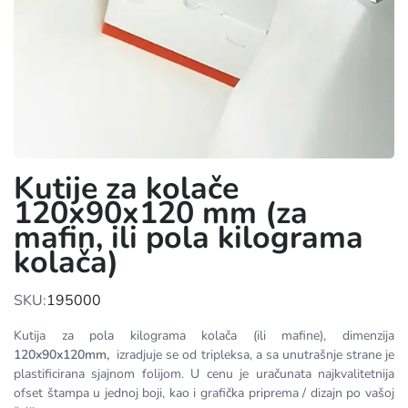
Kutije za kolače
120x90x120 mm (za
mafin, ili pola kilograma
kolača)
SKU:
195000
Kutija za pola kilograma kolača (ili mafine), dimenzija
120x90x120mm,
izradjuje se od tripleksa, a sa unutrašnje strane je
plastificirana sjajnom folijom. U cenu je uračunata najkvalitetnija
ofset štampa u jednoj boji, kao i grafička priprema / dizajn po vašoj