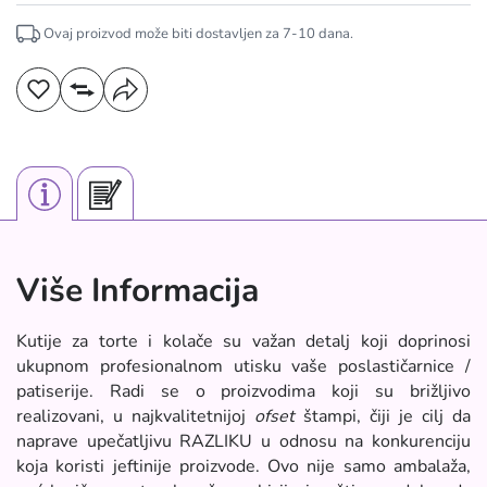
Ovaj proizvod može biti dostavljen za
7-10
dana.
Više Informacija
Kutije za torte i kolače su važan detalj koji doprinosi
ukupnom profesionalnom utisku vaše poslastičarnice /
patiserije. Radi se o proizvodima koji su brižljivo
realizovani, u najkvalitetnijoj
ofset
štampi, čiji je cilj da
naprave upečatljivu RAZLIKU u odnosu na konkurenciju
koja koristi jeftinije proizvode. Ovo nije samo ambalaža,