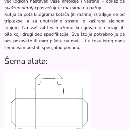
već logičan nastavak vaše ambicije i veštine – dokaz da
svakom detalju
posvećujete maksimalnu pažnju.
Kutija za pola kilograma kolača (ili mafine) izradjuje se od
tripleksa, a sa unutrašnje strane je kaširana sjajnom
folijom. Na vaš zahtev možemo korigovati dimenziju ili
bilo koji drugi deo specifikacije. Sve što je potrebno je da
nas pozovete ili nam pišete na mail - i u toku istog dana
ćemo vam poslati specijalnu ponudu.
Šema alata: