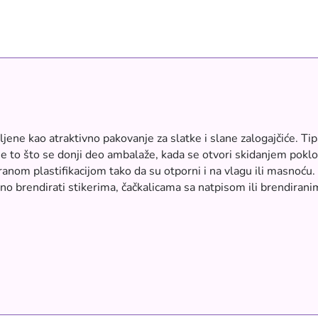
jene kao atraktivno pakovanje za slatke i slane zalogajčiće. Tipa: m
 to što se donji deo ambalaže, kada se otvori skidanjem poklopca
nom plastifikacijom tako da su otporni i na vlagu ili masnoću. M
no brendirati stikerima, čačkalicama sa natpisom ili brendiran