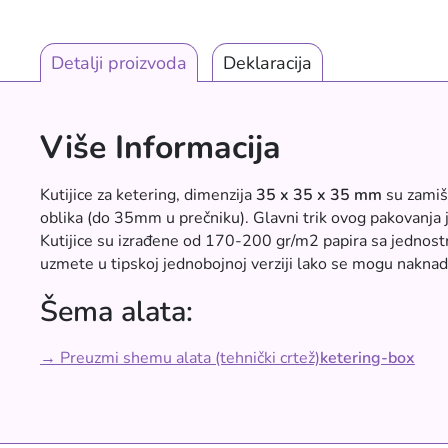
Detalji proizvoda
Deklaracija
Više Informacija
Kutijice za ketering, dimenzija
35 x 35 x 35 mm
su zamišl
oblika (do 35mm u prečniku). Glavni trik ovog pakovanja je
Kutijice su izrađene od 170-200 gr/m2 papira sa jednostra
uzmete u tipskoj jednobojnoj verziji lako se mogu naknad
Šema alata:
→ Preuzmi shemu alata (tehnički crtež)
ketering-box