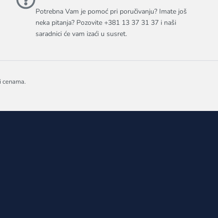
Potrebna Vam je pomoć pri poručivanju? Imate još
neka pitanja? Pozovite +381 13 37 31 37 i naši
saradnici će vam izaći u susret.
 i cenama.