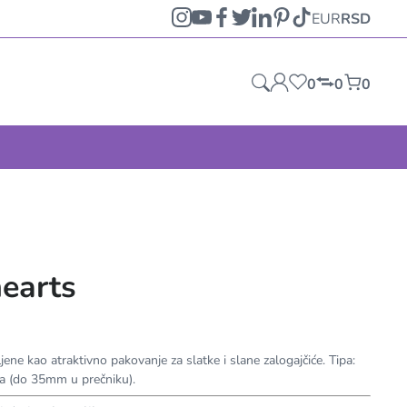
EUR
RSD
0
0
0
hearts
jene kao atraktivno pakovanje za slatke i slane zalogajčiće. Tipa:
blika (do 35mm u prečniku).