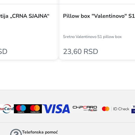
tija „CRNA SJAJNA“
Pillow box "Valentinovo" S1
Sretno Valentinovo S1 pillow box
SD
23,60 RSD
Telefonska pomoć