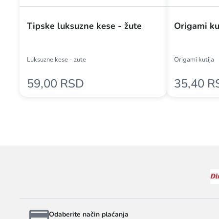
Tipske luksuzne kese - žute
Origami ku
Luksuzne kese - zute
Origami kutija
59,00 RSD
35,40 R
Odaberite način plaćanja