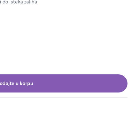
i do isteka zaliha
odajte u korpu