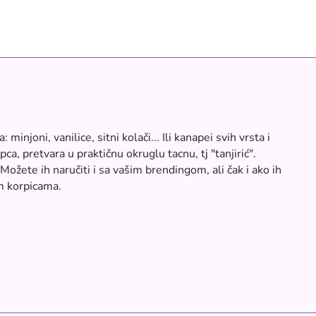
injoni, vanilice, sitni kolači... Ili kanapei svih vrsta i
, pretvara u praktičnu okruglu tacnu, tj "tanjirić".
ožete ih naručiti i sa vašim brendingom, ali čak i ako ih
im korpicama.