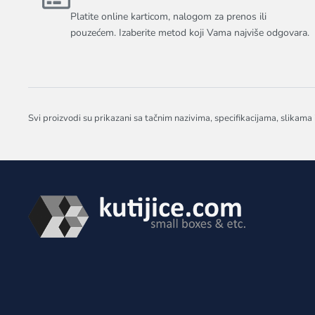
Platite online karticom, nalogom za prenos ili
pouzećem. Izaberite metod koji Vama najviše odgovara.
Svi proizvodi su prikazani sa tačnim nazivima, specifikacijama, slikama