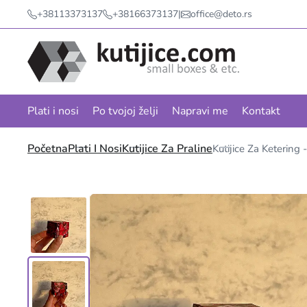
+38113373137
+38166373137
|
office@deto.rs
Plati i nosi
Po tvojoj želji
Napravi me
Kontakt
Početna
Plati I Nosi
Kutijice Za Praline
Kutijice Za Ketering 