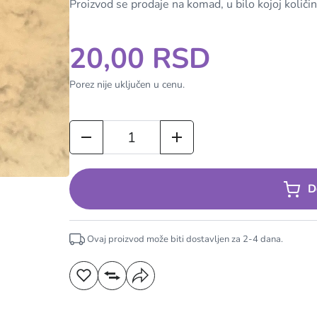
Proizvod se prodaje na komad, u bilo kojoj količin
20,00 RSD
Porez nije uključen u cenu.
D
Ovaj proizvod može biti dostavljen za
2-4
dana.