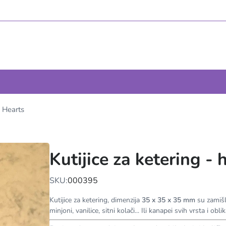
- Hearts
Kutijice za ketering - 
SKU:
000395
Kutijice za ketering, dimenzija
35 x 35 x 35 mm
su zamišl
minjoni, vanilice, sitni kolači... Ili kanapei svih vrsta i o