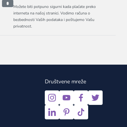
Možete biti potpuno sigurni kada plaćate preko
interneta na našoj stranici. Vodimo računa o
bezbednosti Vaših podataka i poštujemo Vašu
privatnost.
Društvene mreže