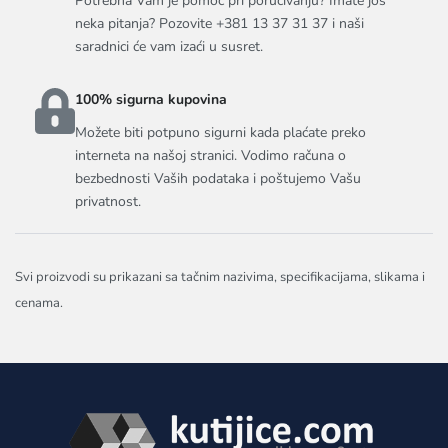
Potrebna Vam je pomoć pri poručivanju? Imate još
neka pitanja? Pozovite +381 13 37 31 37 i naši
saradnici će vam izaći u susret.
100% sigurna kupovina
Možete biti potpuno sigurni kada plaćate preko
interneta na našoj stranici. Vodimo računa o
bezbednosti Vaših podataka i poštujemo Vašu
privatnost.
Svi proizvodi su prikazani sa tačnim nazivima, specifikacijama, slikama i
cenama.