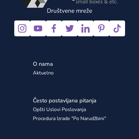
Društvene mreže
O nama
Aktuelno
Često postavljana pitanja
Opšti Uslovi Poslovanja
Procedura Izrade "po Narudžbini"