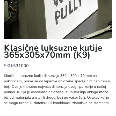
Klasične luksuzne kutije
365x305x70mm (K9)
SKU:
531000
Klasične luksuzne kutije dimenzija 360 x 300 x 70 mm sa
poklopcem, prave se od lepenke obložene specijalnim papirom u
boji. Ovo je trenutno najveća dimenzija ovog tipa kutije u našoj
ponudi. Kutija je dvostrano obložena, a unutrašnja obloga može
biti od materijala u istoj ili drugoj boji po vašoj želji. Ovakve kutije
se mogu uraditi u zlatotisku ili kombinaciji zlatotiska sa štampom.