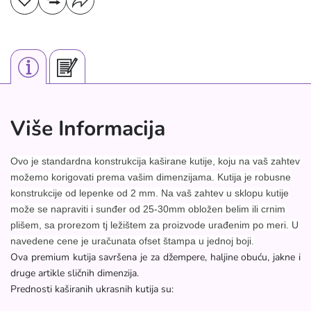
Više Informacija
Ovo je standardna konstrukcija kaširane kutije, koju na vaš zahtev
možemo korigovati prema vašim dimenzijama. Kutija je robusne
konstrukcije od lepenke od 2 mm. Na vaš zahtev u sklopu kutije
može se napraviti i sunđer od 25-30mm obložen belim ili crnim
plišem, sa prorezom tj ležištem za proizvode urađenim po meri. U
navedene cene je uračunata ofset štampa u jednoj boji.
Ova premium kutija savršena je za džempere, haljine obuću, jakne i
druge artikle sličnih dimenzija.
Prednosti kaširanih ukrasnih kutija su: