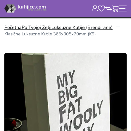
Početna
Po Tvojoj Želji
Luksuzne Kutije (brendirane)
Klasične Luksuzne Kutije 365x305x70mm (K9)