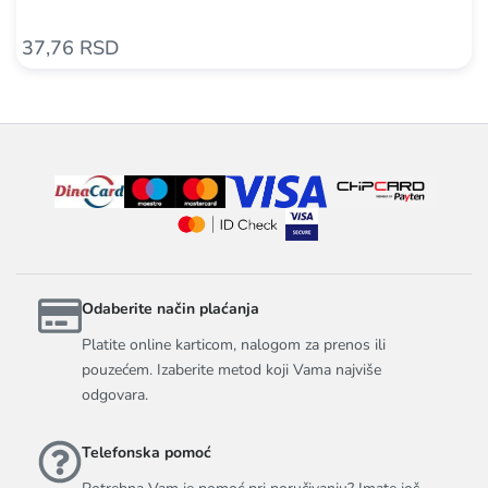
37,76 RSD
Odaberite način plaćanja
Platite online karticom, nalogom za prenos ili
pouzećem. Izaberite metod koji Vama najviše
odgovara.
Telefonska pomoć