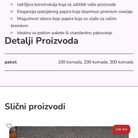
Izdržljiva konstrukcija koja će zaštititi vaše proizvode
Elegancija specijalnog papira koja doprinosi premium osećaju
Mogućnost izbora boje papira koja se slaže sa vašim
brendom
Idealna za poklon pakete ili standardno pakovanje
Detalji Proizvoda
paket:
100 komada, 200 komada, 300 komada
Slični proizvodi
Edit Me!