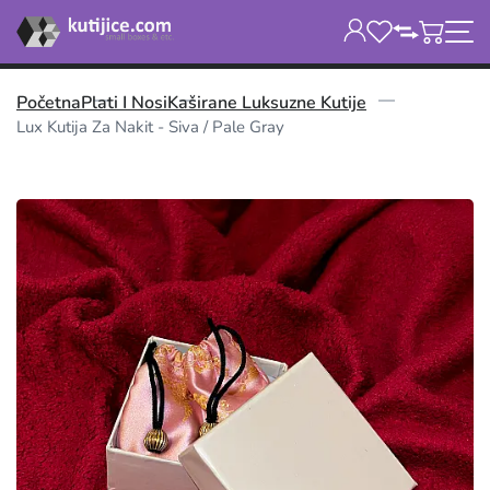
Početna
Plati I Nosi
Kaširane Luksuzne Kutije
Lux Kutija Za Nakit - Siva / Pale Gray