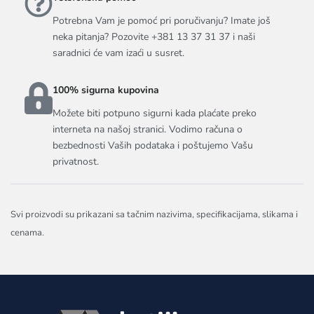
Potrebna Vam je pomoć pri poručivanju? Imate još
neka pitanja? Pozovite +381 13 37 31 37 i naši
saradnici će vam izaći u susret.
100% sigurna kupovina
Možete biti potpuno sigurni kada plaćate preko
interneta na našoj stranici. Vodimo računa o
bezbednosti Vaših podataka i poštujemo Vašu
privatnost.
Svi proizvodi su prikazani sa tačnim nazivima, specifikacijama, slikama i
cenama.