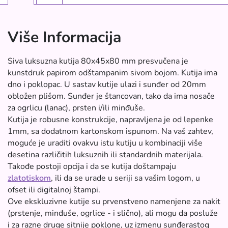
Više Informacija
Siva luksuzna kutija 80x45x80 mm presvučena je
kunstdruk papirom odštampanim sivom bojom. Kutija ima
dno i poklopac. U sastav kutije ulazi i sunđer od 20mm
obložen plišom. Sunđer je štancovan, tako da ima nosače
za ogrlicu (lanac), prsten i/ili minđuše.
Kutija je robusne konstrukcije, napravljena je od lepenke
1mm, sa dodatnom kartonskom ispunom. Na vaš zahtev,
moguće je uraditi ovakvu istu kutiju u kombinaciji više
desetina različitih luksuznih ili standardnih materijala.
Takođe postoji opcija i da se kutija doštampaju
zlatotiskom
, ili da se urade u seriji sa vašim logom, u
ofset ili digitalnoj štampi.
Ove ekskluzivne kutije su prvenstveno namenjene za nakit
(prstenje, minđuše, ogrlice - i slično), ali mogu da posluže
i za razne druge sitnije poklone, uz izmenu sunđerastog