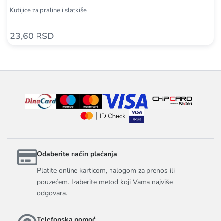
Kutijice za praline i slatkiše
23,60 RSD
Odaberite način plaćanja
Platite online karticom, nalogom za prenos ili
pouzećem. Izaberite metod koji Vama najviše
odgovara.
Telefonska pomoć