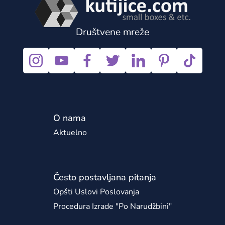
Društvene mreže
O nama
Aktuelno
Često postavljana pitanja
Opšti Uslovi Poslovanja
Procedura Izrade "po Narudžbini"