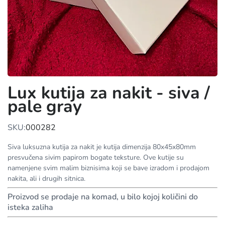
Lux kutija za nakit - siva /
pale gray
SKU:
000282
Siva luksuzna kutija za nakit je kutija dimenzija 80x45x80mm
presvučena sivim papirom bogate teksture. Ove kutije su
namenjene svim malim biznisima koji se bave izradom i prodajom
nakita, ali i drugih sitnica.
Proizvod se prodaje na komad, u bilo kojoj količini do
isteka zaliha