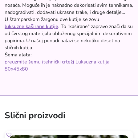
nosača. Moguće ih je naknadno dekorisati svim tehnikama,
nadograđivati, dodavati ukrasne trake, i druge detalje…
U štamparskom žargonu ove kutije se zovu
luksuzne kaširane kutije
. To "kaširane" zapravo znači da su
od čvrstog materijala obloženog specijalnim dekorativnim
papirima. U našoj ponudi nalazi se nekoliko desetina
sličnih kutija.
Šema alata:
preuzmite šemu (tehnički crtež) Luksuzna kutija
80x45x80
Slični proizvodi