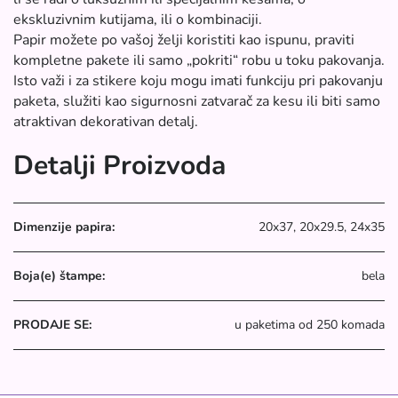
ekskluzivnim kutijama, ili o kombinaciji.
Papir možete po vašoj želji koristiti kao ispunu, praviti
kompletne pakete ili samo „pokriti“ robu u toku pakovanja.
Isto važi i za stikere koju mogu imati funkciju pri pakovanju
paketa, služiti kao sigurnosni zatvarač za kesu ili biti samo
atraktivan dekorativan detalj.
Detalji Proizvoda
Dimenzije papira:
20x37, 20x29.5, 24x35
Boja(e) štampe:
bela
PRODAJE SE:
u paketima od 250 komada