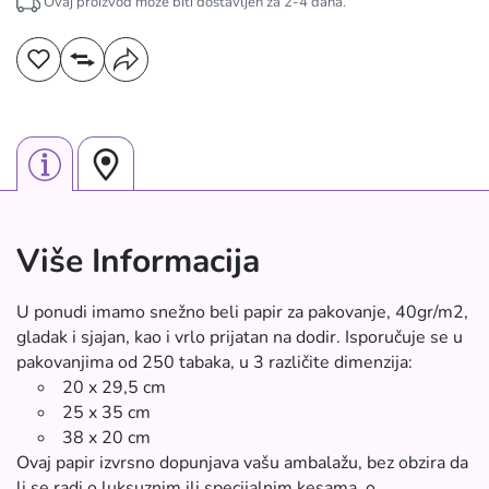
Ovaj proizvod može biti dostavljen za
2-4
dana.
Više Informacija
U ponudi imamo snežno beli papir za pakovanje, 40gr/m2,
gladak i sjajan, kao i vrlo prijatan na dodir. Isporučuje se u
pakovanjima od 250 tabaka, u 3 različite dimenzija:
20 x 29,5 cm
25 x 35 cm
38 x 20 cm
Ovaj papir izvrsno dopunjava vašu ambalažu, bez obzira da
li se radi o luksuznim ili specijalnim kesama, o