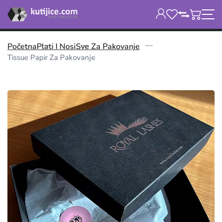
Početna
Plati I Nosi
Sve Za Pakovanje
Tissue Papir Za Pakovanje