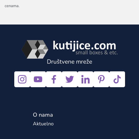
cenama.
Društvene mreže
O nama
Aktuelno