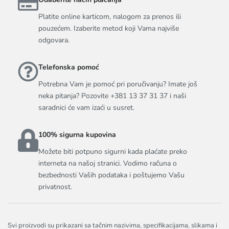
Platite online karticom, nalogom za prenos ili
pouzećem. Izaberite metod koji Vama najviše
odgovara.
Telefonska pomoć
Potrebna Vam je pomoć pri poručivanju? Imate još
neka pitanja? Pozovite +381 13 37 31 37 i naši
saradnici će vam izaći u susret.
100% sigurna kupovina
Možete biti potpuno sigurni kada plaćate preko
interneta na našoj stranici. Vodimo računa o
bezbednosti Vaših podataka i poštujemo Vašu
privatnost.
Svi proizvodi su prikazani sa tačnim nazivima, specifikacijama, slikama i