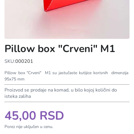
Pillow box "Crveni" M1
SKU:
000201
Pillow box "Crveni" M1 su jastučaste kutijice korisnih dimenzija
95x75 mm
Proizvod se prodaje na komad, u bilo kojoj količini do
isteka zaliha
45,00 RSD
Porez nije uključen u cenu.