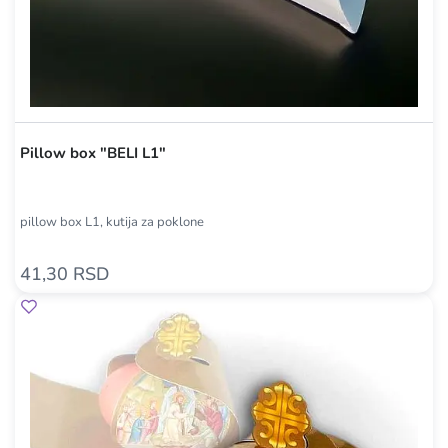
Pillow box "BELI L1"
pillow box L1, kutija za poklone
41,30 RSD