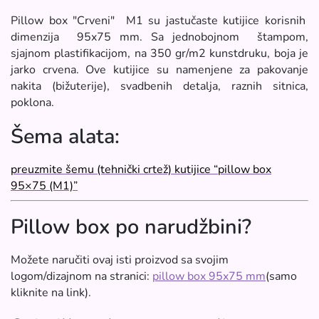
Pillow box "Crveni" M1 su jastučaste kutijice korisnih
dimenzija 95x75 mm. Sa jednobojnom štampom,
sjajnom plastifikacijom, na 350 gr/m2 kunstdruku, boja je
jarko crvena. Ove kutijice su namenjene za pakovanje
nakita (bižuterije), svadbenih detalja, raznih sitnica,
poklona.
Šema alata:
preuzmite šemu (tehnički crtež) kutijice “pillow box
95×75 (M1)”
Pillow box po narudžbini?
Možete naručiti ovaj isti proizvod sa svojim
logom/dizajnom na stranici:
pillow box 95x75 mm
(samo
kliknite na link).