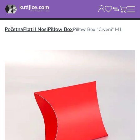
Početna
Plati I Nosi
Pillow Box
Pillow Box "Crveni" M1