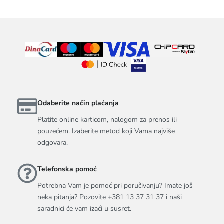
Odaberite način plaćanja
Platite online karticom, nalogom za prenos ili
pouzećem. Izaberite metod koji Vama najviše
odgovara.
Telefonska pomoć
Potrebna Vam je pomoć pri poručivanju? Imate još
neka pitanja? Pozovite +381 13 37 31 37 i naši
saradnici će vam izaći u susret.