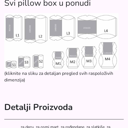
Svi pillow box u ponudi
(kliknite na sliku za detaljan pregled svih raspoloživih
dimenzija)
Detalji Proizvoda
za decu, za osmi mart, za rođendane, za slatkiše, za