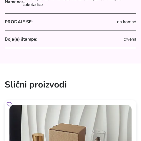
Namena:
čokoladice
PRODAJE SE:
na komad
Boja(e) štampe:
crvena
Slični proizvodi