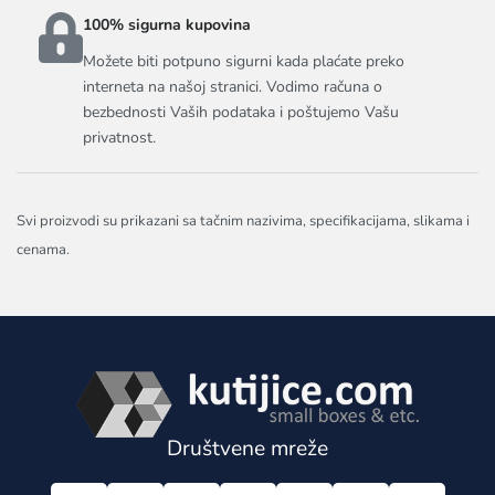
100% sigurna kupovina
Možete biti potpuno sigurni kada plaćate preko
interneta na našoj stranici. Vodimo računa o
bezbednosti Vaših podataka i poštujemo Vašu
privatnost.
Svi proizvodi su prikazani sa tačnim nazivima, specifikacijama, slikama i
cenama.
Društvene mreže