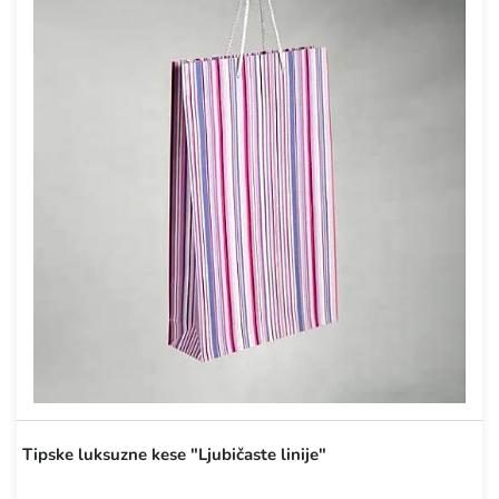
Tipske luksuzne kese "Ljubičaste linije"