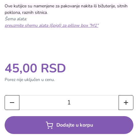
Ove kutijice su namenjene za pakovanje nakita ili bižuterije, sitnih
poklona, raznih sitnica
.
Šema alata:
preuzmite shemu alata (špigl) za pillow box "M1"
45,00 RSD
Porez nije uključen u cenu.
Dodajte u korpu