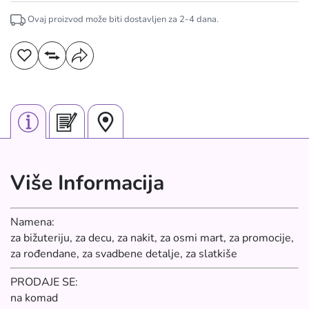
Ovaj proizvod može biti dostavljen za
2-4
dana.
Više Informacija
Namena:
za bižuteriju, za decu, za nakit, za osmi mart, za promocije,
za rođendane, za svadbene detalje, za slatkiše
PRODAJE SE:
na komad