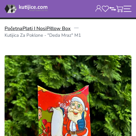
Početna
Plati I Nosi
Pillow Box
Kutijica Za Poklone - "Deda Mraz" M1