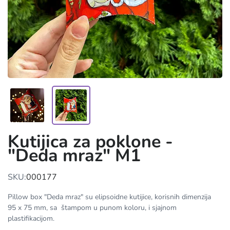
Kutijica za poklone -
"Deda mraz" M1
SKU:
000177
Pillow box "Deda mraz" su elipsoidne kutijice, korisnih dimenzija
95 x 75 mm, sa štampom u punom koloru, i sjajnom
plastifikacijom.