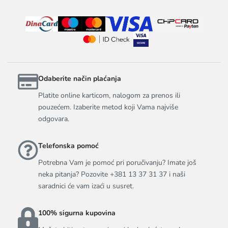
Odaberite način plaćanja
Platite online karticom, nalogom za prenos ili
pouzećem. Izaberite metod koji Vama najviše
odgovara.
Telefonska pomoć
Potrebna Vam je pomoć pri poručivanju? Imate još
neka pitanja? Pozovite +381 13 37 31 37 i naši
saradnici će vam izaći u susret.
100% sigurna kupovina