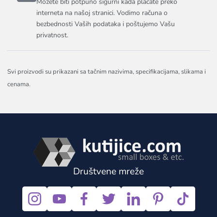
Možete biti potpuno sigurni kada plaćate preko
interneta na našoj stranici. Vodimo računa o
bezbednosti Vaših podataka i poštujemo Vašu
privatnost.
Svi proizvodi su prikazani sa tačnim nazivima, specifikacijama, slikama i
cenama.
Društvene mreže