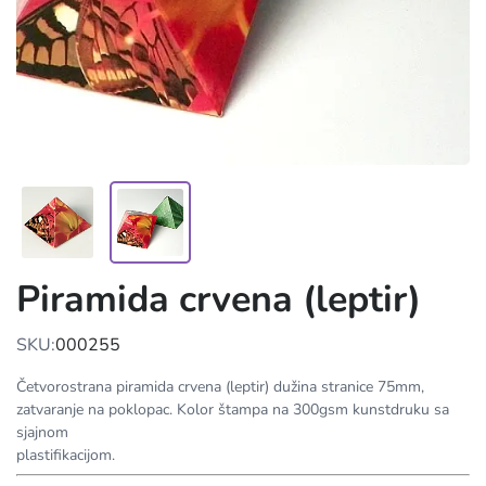
Piramida crvena (leptir)
SKU:
000255
Četvorostrana piramida crvena (leptir) dužina stranice 75mm,
zatvaranje na poklopac. Kolor štampa na 300gsm kunstdruku sa
sjajnom
plastifikacijom.