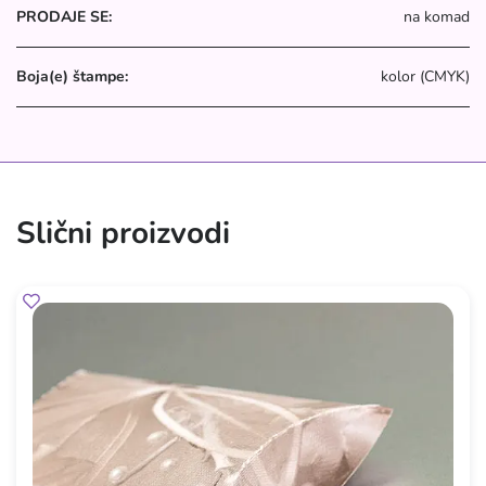
PRODAJE SE:
na komad
Boja(e) štampe:
kolor (CMYK)
Slični proizvodi