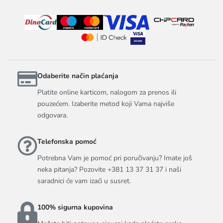
Odaberite način plaćanja
Platite online karticom, nalogom za prenos ili
pouzećem. Izaberite metod koji Vama najviše
odgovara.
Telefonska pomoć
Potrebna Vam je pomoć pri poručivanju? Imate još
neka pitanja? Pozovite +381 13 37 31 37 i naši
saradnici će vam izaći u susret.
100% sigurna kupovina