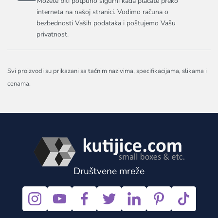
Možete biti potpuno sigurni kada plaćate preko
interneta na našoj stranici. Vodimo računa o
bezbednosti Vaših podataka i poštujemo Vašu
privatnost.
Svi proizvodi su prikazani sa tačnim nazivima, specifikacijama, slikama i
cenama.
Društvene mreže