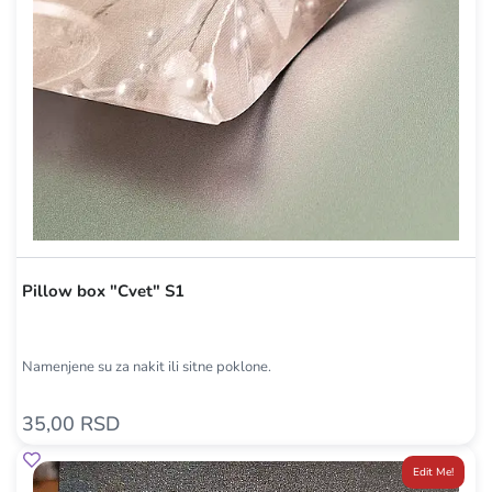
Pillow box "Cvet" S1
Namenjene su za nakit ili sitne poklone.
35,00 RSD
Edit Me!