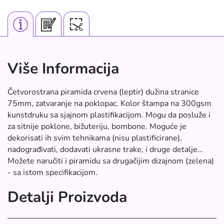
Više Informacija
Četvorostrana piramida crvena (leptir) dužina stranice
75mm, zatvaranje na poklopac. Kolor štampa na 300gsm
kunstdruku sa sjajnom plastifikacijom. Mogu da posluže i
za sitnije poklone, bižuteriju, bombone. Moguće je
dekorisati ih svim tehnikama (nisu plastificirane),
nadograđivati, dodavati ukrasne trake, i druge detalje…
Možete naručiti i piramidu sa drugačijim dizajnom (zelena)
- sa istom specifikacijom.
Detalji Proizvoda