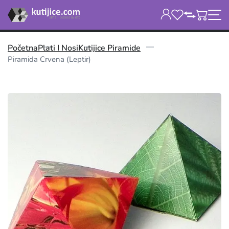
Početna
Plati I Nosi
Kutijice Piramide
Piramida Crvena (leptir)