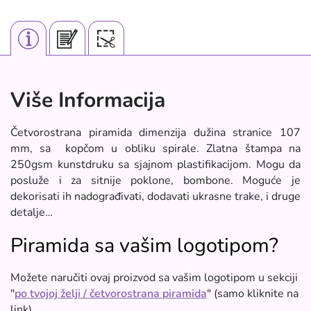
Više Informacija
Četvorostrana piramida dimenzija dužina stranice 107
mm, sa kopčom u obliku spirale. Zlatna štampa na
250gsm kunstdruku sa sjajnom plastifikacijom. Mogu da
posluže i za sitnije poklone, bombone. Moguće je
dekorisati ih nadograđivati, dodavati ukrasne trake, i druge
detalje…
Piramida sa vašim logotipom?
Možete naručiti ovaj proizvod sa vašim logotipom u sekciji
"
po tvojoj želji / četvorostrana piramida
" (samo kliknite na
link)