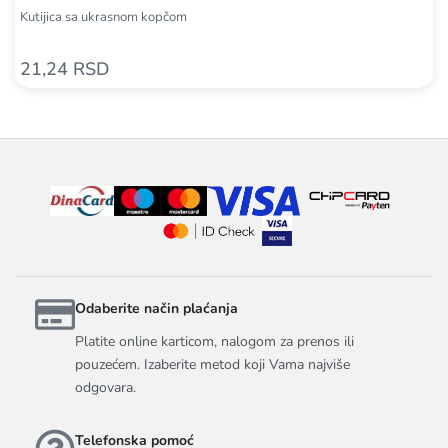
Kutijica sa ukrasnom kopčom
21,24 RSD
Odaberite način plaćanja
Platite online karticom, nalogom za prenos ili
pouzećem. Izaberite metod koji Vama najviše
odgovara.
Telefonska pomoć