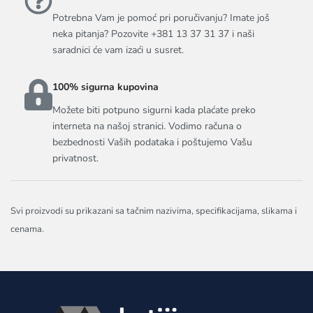
Potrebna Vam je pomoć pri poručivanju? Imate još
neka pitanja? Pozovite +381 13 37 31 37 i naši
saradnici će vam izaći u susret.
100% sigurna kupovina
Možete biti potpuno sigurni kada plaćate preko
interneta na našoj stranici. Vodimo računa o
bezbednosti Vaših podataka i poštujemo Vašu
privatnost.
Svi proizvodi su prikazani sa tačnim nazivima, specifikacijama, slikama i
cenama.