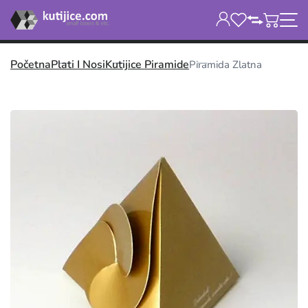
Početna
Plati I Nosi
Kutijice Piramide
Piramida Zlatna