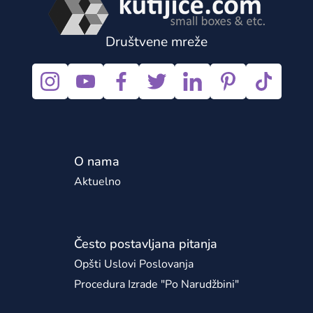
Društvene mreže
O nama
Aktuelno
Često postavljana pitanja
Opšti Uslovi Poslovanja
Procedura Izrade "po Narudžbini"