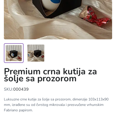
Premium crna kutija za
šolje sa prozorom
SKU:
000439
Luksuzne crne kutije za šolje sa prozorom, dimenzije 103x113x90
mm, izrađene su od čvrstog mikrovala i presvučene vrhunskim
Fabriano papirom.