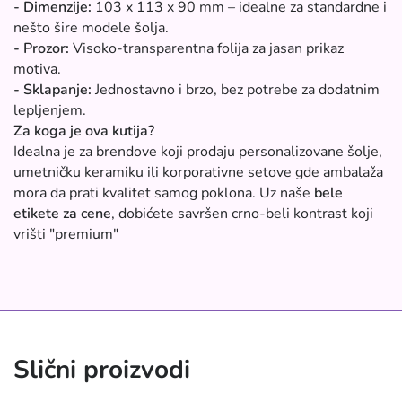
- Dimenzije:
103 x 113 x 90 mm – idealne za standardne i
nešto šire modele šolja.
- Prozor:
Visoko-transparentna folija za jasan prikaz
motiva.
- Sklapanje:
Jednostavno i brzo, bez potrebe za dodatnim
lepljenjem.
Za koga je ova kutija?
Idealna je za brendove koji prodaju personalizovane šolje,
umetničku keramiku ili korporativne setove gde ambalaža
mora da prati kvalitet samog poklona. Uz naše
bele
etikete za cene
, dobićete savršen crno-beli kontrast koji
vrišti "premium"
Slični proizvodi