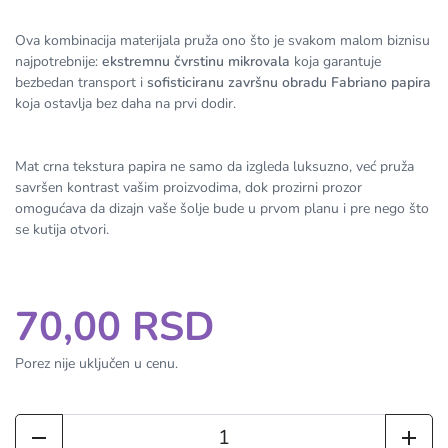
Ova kombinacija materijala pruža ono što je svakom malom biznisu
najpotrebnije:
ekstremnu čvrstinu mikrovala
koja garantuje
bezbedan transport i
sofisticiranu završnu obradu Fabriano papira
koja ostavlja bez daha na prvi dodir.
Mat crna tekstura papira ne samo da izgleda luksuzno, već pruža
savršen kontrast vašim proizvodima, dok prozirni prozor
omogućava da dizajn vaše šolje bude u prvom planu i pre nego što
se kutija otvori.
70,00 RSD
Porez nije uključen u cenu.