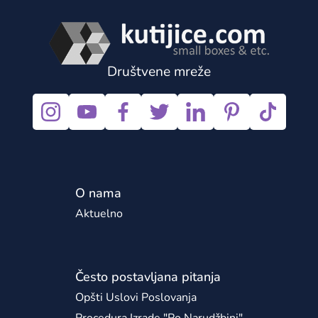
Društvene mreže
O nama
Aktuelno
Često postavljana pitanja
Opšti Uslovi Poslovanja
Procedura Izrade "po Narudžbini"