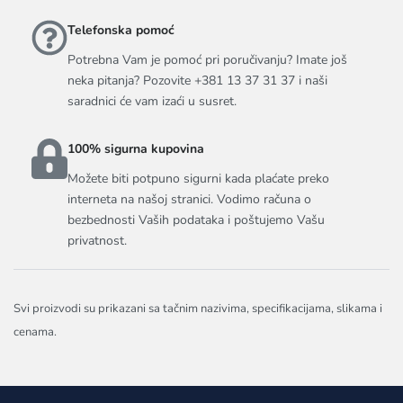
Telefonska pomoć
Potrebna Vam je pomoć pri poručivanju? Imate još
neka pitanja? Pozovite +381 13 37 31 37 i naši
saradnici će vam izaći u susret.
100% sigurna kupovina
Možete biti potpuno sigurni kada plaćate preko
interneta na našoj stranici. Vodimo računa o
bezbednosti Vaših podataka i poštujemo Vašu
privatnost.
Svi proizvodi su prikazani sa tačnim nazivima, specifikacijama, slikama i
cenama.