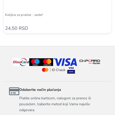
Kutijica za praline - sedef
24,50 RSD
Odaberite način plaćanja
Platite online karticom, nalogom za prenos ili
pouzećem. Izaberite metod koji Vama najviše
odgovara.