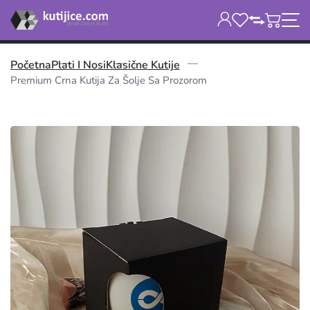
Početna
Plati I Nosi
Klasične Kutije
Premium Crna Kutija Za Šolje Sa Prozorom