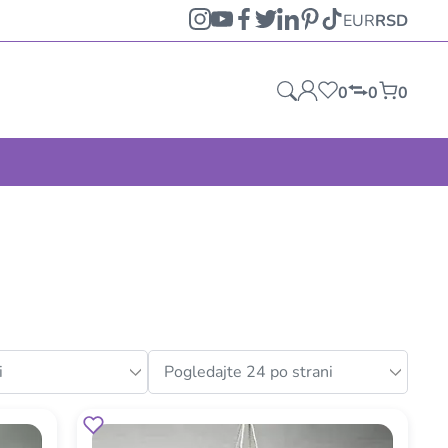
EUR
RSD
0
0
0