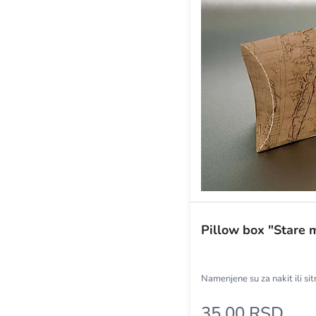
Pillow box "Stare 
Namenjene su za nakit ili si
35,00 RSD