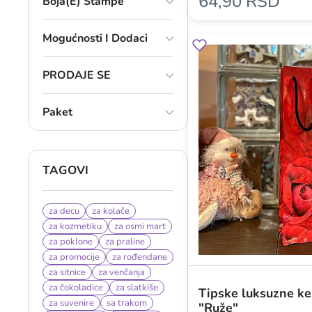
64,90 RSD
Boja(e) Štampe
Mogućnosti I Dodaci
PRODAJE SE
Paket
TAGOVI
za decu
za kolače
za kozmetiku
za osmi mart
za poklone
za praline
za promocije
za rođendane
za sitnice
za venčanja
za čokoladice
za slatkiše
Tipske luksuzne ke
za suvenire
sa trakom
"Ruže"