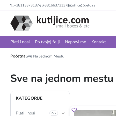
+38113373137
+38166373137
|
office@deto.rs
Plati i nosi
Po tvojoj želji
Napravi me
Kontakt
Početna
Sve Na Jednom Mestu
Sve na jednom mestu
KATEGORIJE
Plati i nosi
277