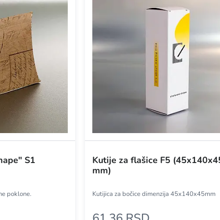
mape" S1
Kutije za flašice F5 (45x140x4
mm)
tne poklone.
Kutijica za bočice dimenzija 45x140x45mm
61,36 RSD