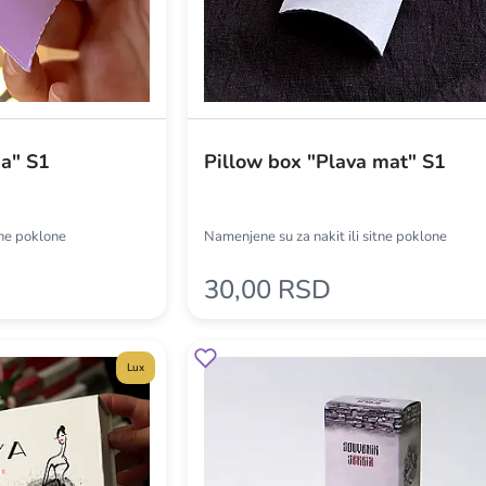
da" S1
Pillow box "Plava mat" S1
tne poklone
Namenjene su za nakit ili sitne poklone
30,00 RSD
Lux