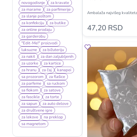
novogodisnje
za kravate
za marame
za parfimerije
Ambalaža najvišeg kvaliteta
za slanje poštom
za konfekciju
za butike
47,20 RSD
za online prodaju
za garderobu
"Edit-Me!" proizvodi
luksuzne
za bižuteriju
za nakit
za dan zaljubljenih
za uzorke
za kartice
za hranu
za čaj
kanapei
sa prozorom
za flašice
za parfeme
sa ruckom
sa fiokom
za satove
za fascikle
za torte
za sapun
za auto delove
za društvene igre
za lekove
na preklop
sa magnetom