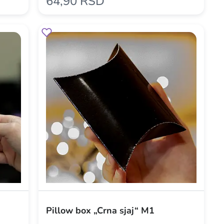
64,90 RSD
Pillow box „Crna sjaj“ M1