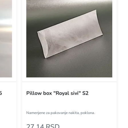
5
Pillow box "Royal sivi" S2
Namenjene za pakovanje nakita, poklona.
27,14 RSD