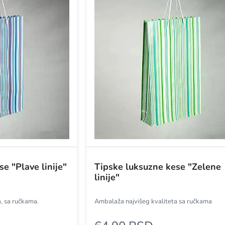
e "Plave linije"
Tipske luksuzne kese "Zelene
linije"
, sa ručkama.
Ambalaža najvišeg kvaliteta sa ručkama