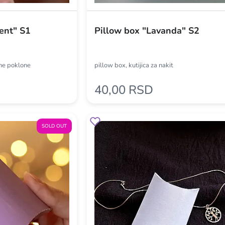
ent" S1
Pillow box "Lavanda" S2
tne poklone
pillow box, kutijica za nakit
40,00 RSD
SOLD OUT