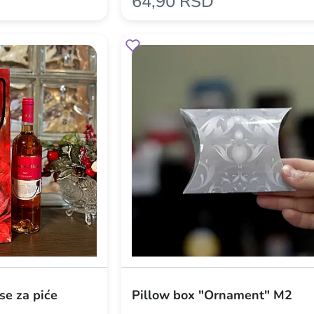
64,90 RSD
se za piće
Pillow box "Ornament" M2