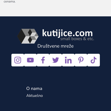
cenama.
Društvene mreže
O nama
Aktuelno