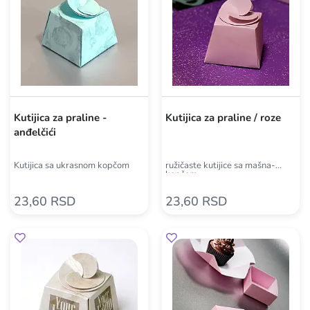
Kutijica za praline -
Kutijica za praline / roze
anđelčići
Kutijica sa ukrasnom kopčom
ružičaste kutijice sa mašna-
kopčom
23,60 RSD
23,60 RSD