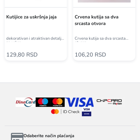
Kutijice za uskršnja jaja
Crvena kutija sa dva
srcasta otvora
dekorativan i atraktivan detalj
Crvena kutija sa dva srcasta
za uskrs
otvora
129,80 RSD
106,20 RSD
Odaberite način plaćanja