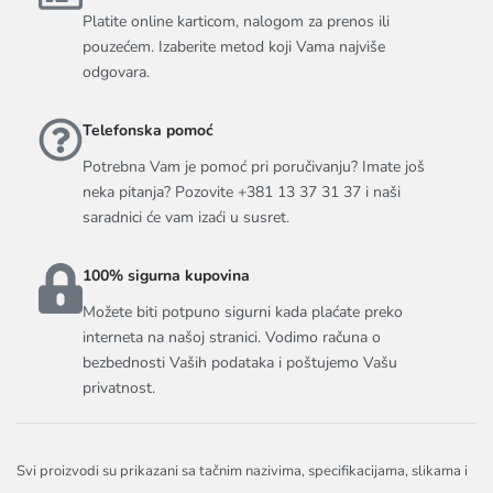
Platite online karticom, nalogom za prenos ili
pouzećem. Izaberite metod koji Vama najviše
odgovara.
Telefonska pomoć
Potrebna Vam je pomoć pri poručivanju? Imate još
neka pitanja? Pozovite +381 13 37 31 37 i naši
saradnici će vam izaći u susret.
100% sigurna kupovina
Možete biti potpuno sigurni kada plaćate preko
interneta na našoj stranici. Vodimo računa o
bezbednosti Vaših podataka i poštujemo Vašu
privatnost.
Svi proizvodi su prikazani sa tačnim nazivima, specifikacijama, slikama i