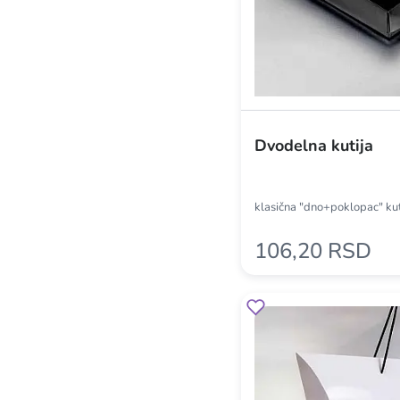
Dvodelna kutija
klasična "dno+poklopac" kut
106,20 RSD