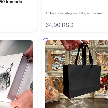
d 50 komada
Ambalaža najvišeg kvaliteta, sa ručkama.
64,90 RSD