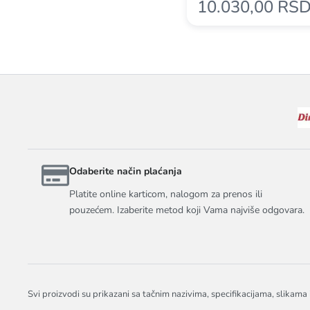
10.030,00 RS
Odaberite način plaćanja
Platite online karticom, nalogom za prenos ili
pouzećem. Izaberite metod koji Vama najviše odgovara.
Svi proizvodi su prikazani sa tačnim nazivima, specifikacijama, slikama