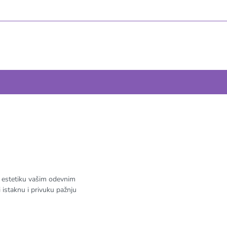
i estetiku vašim odevnim
 istaknu i privuku pažnju