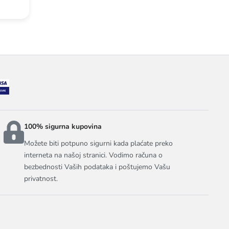
100% sigurna kupovina
Možete biti potpuno sigurni kada plaćate preko
interneta na našoj stranici. Vodimo računa o
bezbednosti Vaših podataka i poštujemo Vašu
privatnost.