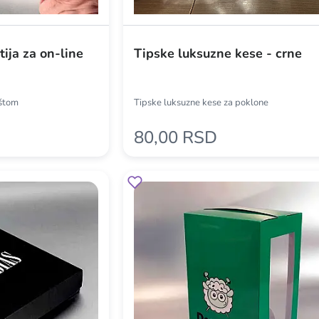
ija za on-line
Tipske luksuzne kese - crne
oštom
Tipske luksuzne kese za poklone
80,00 RSD