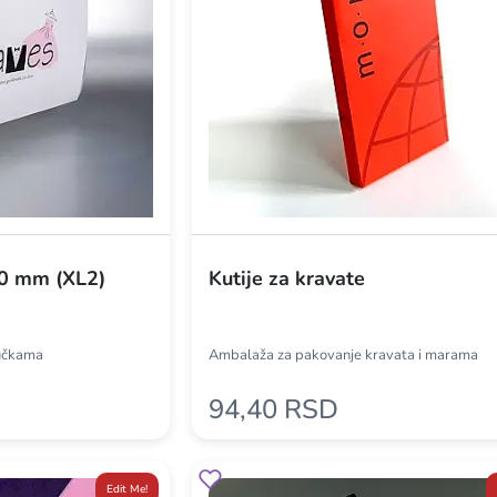
0 mm (XL2)
Kutije za kravate
ručkama
Ambalaža za pakovanje kravata i marama
94,40 RSD
Edit Me!