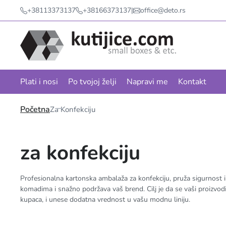
+38113373137
+38166373137
|
office@deto.rs
Plati i nosi
Po tvojoj želji
Napravi me
Kontakt
Početna
Za Konfekciju
za konfekciju
Profesionalna kartonska ambalaža za konfekciju, pruža sigurnost 
komadima i snažno podržava vaš brend. Cilj je da se vaši proizvodi
kupaca, i unese dodatna vrednost u vašu modnu liniju.