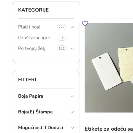
KATEGORIJE
Plati i nosi
277
Društvene igre
1
Po tvojoj želji
131
FILTERI
Boja Papira
Boja(e) Štampe
Mogućnosti I Dodaci
Etikete za odeću s