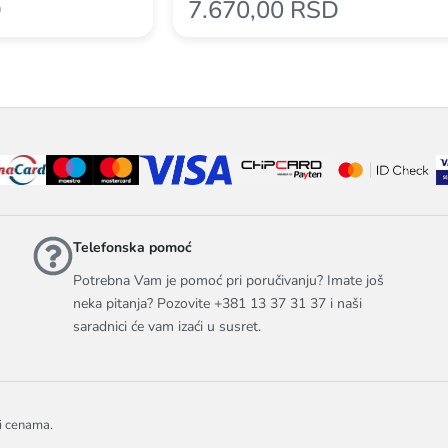
D
7.670,00 RSD
Telefonska pomoć
Potrebna Vam je pomoć pri poručivanju? Imate još
neka pitanja? Pozovite +381 13 37 31 37 i naši
saradnici će vam izaći u susret.
 i cenama.