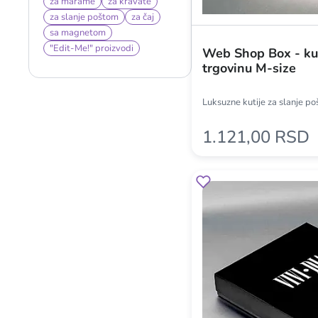
za marame
za kravate
za slanje poštom
za čaj
sa magnetom
"Edit-Me!" proizvodi
Web Shop Box - kut
trgovinu M-size
Luksuzne kutije za slanje p
1.121,00 RSD