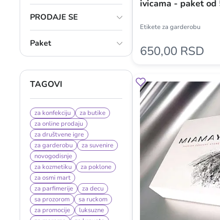
ivicama - paket o
PRODAJE SE
Etikete za garderobu
Paket
650,00 RSD
TAGOVI
za konfekciju
za butike
za online prodaju
za društvene igre
za garderobu
za suvenire
novogodisnje
za kozmetiku
za poklone
za osmi mart
za parfimerije
za decu
sa prozorom
sa ruckom
za promocije
luksuzne