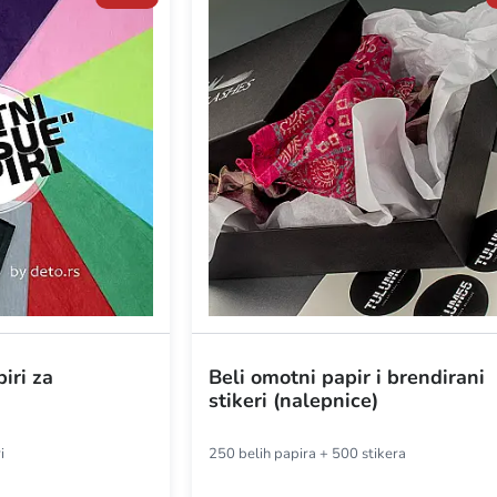
iri za
Beli omotni papir i brendirani
stikeri (nalepnice)
i
250 belih papira + 500 stikera