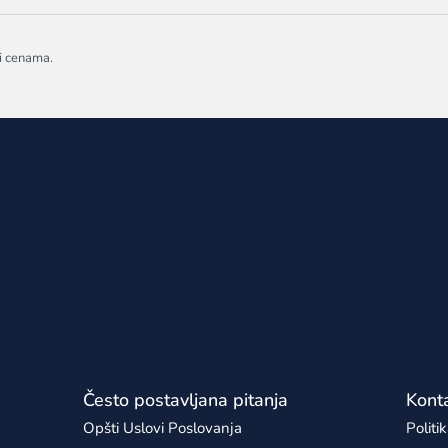
 i cenama.
Često postavljana pitanja
Kont
Opšti Uslovi Poslovanja
Politi