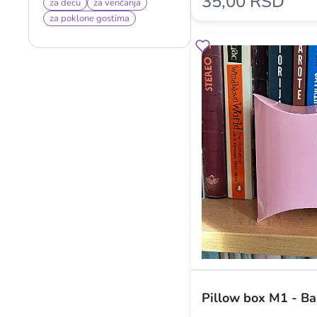
35,00 RSD
za decu
za venčanja
za poklone gostima
Pillow box M1 - Ba