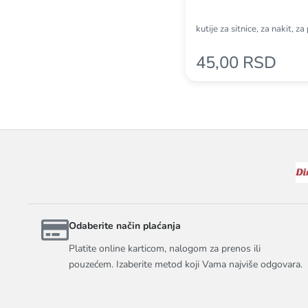
kutije za sitnice, za nakit, z
45,00 RSD
Odaberite način plaćanja
Platite online karticom, nalogom za prenos ili
pouzećem. Izaberite metod koji Vama najviše odgovara.