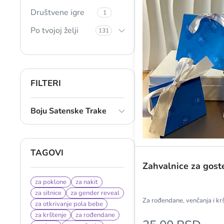
Društvene igre
1
Po tvojoj želji
131
FILTERI
Boju Satenske Trake
TAGOVI
Zahvalnice za gost
za poklone
za nakit
za sitnice
za gender reveal
Za rođendane, venčanja i kr
za otkrivanje pola bebe
za krštenje
za rođendane