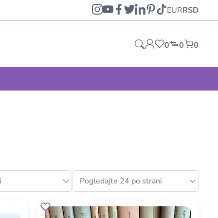
EUR
RSD
0
0
0