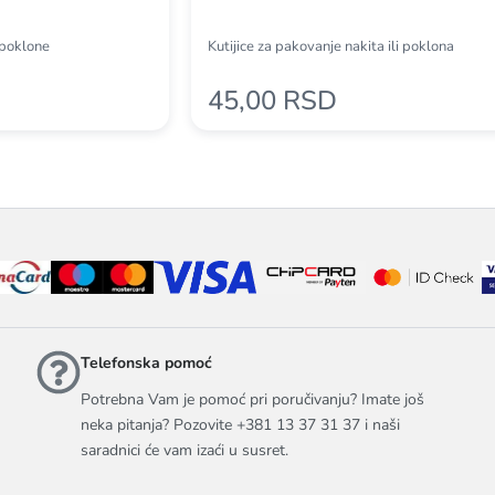
a poklone
Kutijice za pakovanje nakita ili poklona
45,00 RSD
Telefonska pomoć
Potrebna Vam je pomoć pri poručivanju? Imate još
neka pitanja? Pozovite +381 13 37 31 37 i naši
saradnici će vam izaći u susret.