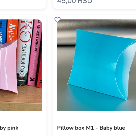
45,00 RSD
by pink
Pillow box M1 - Baby blue