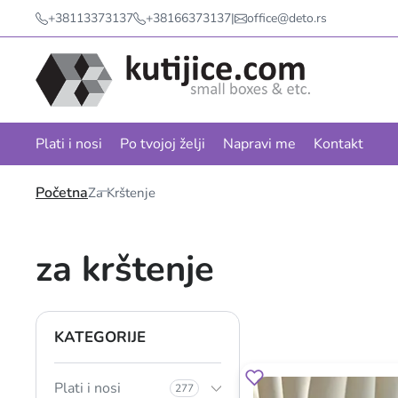
+38113373137
+38166373137
|
office@deto.rs
Plati i nosi
Po tvojoj želji
Napravi me
Kontakt
Početna
Za Krštenje
za krštenje
KATEGORIJE
Plati i nosi
277