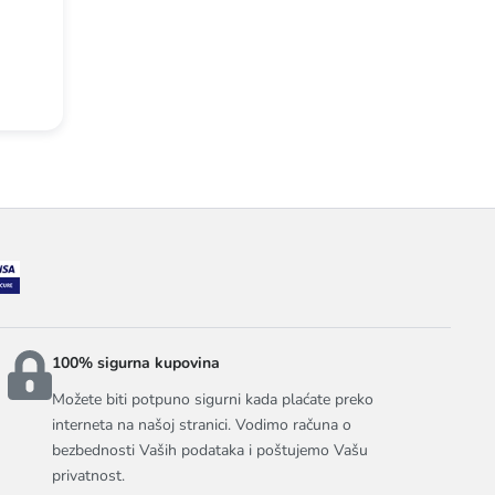
100% sigurna kupovina
Možete biti potpuno sigurni kada plaćate preko
interneta na našoj stranici. Vodimo računa o
bezbednosti Vaših podataka i poštujemo Vašu
privatnost.