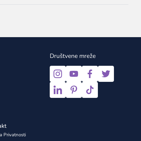
Društvene mreže
akt
ka Privatnosti