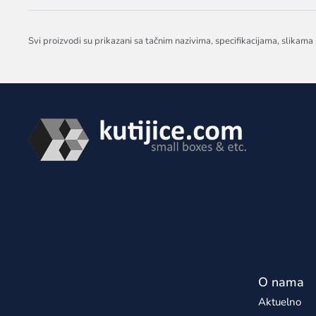
Svi proizvodi su prikazani sa tačnim nazivima, specifikacijama, slikama
O nama
Aktuelno