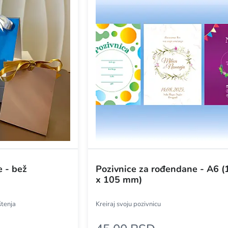
e - bež
Pozivnice za rođendane - A6 (
x 105 mm)
štenja
Kreiraj svoju pozivnicu