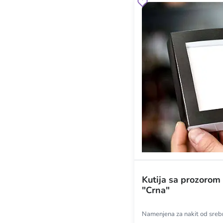
Kutija sa prozorom 
"Crna"
Namenjena za nakit od srebra