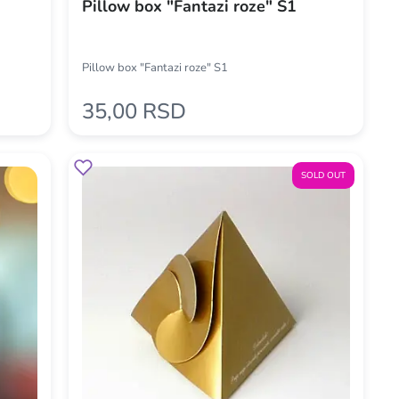
Pillow box "Fantazi roze" S1
Pillow box "Fantazi roze" S1
35,00 RSD
SOLD OUT