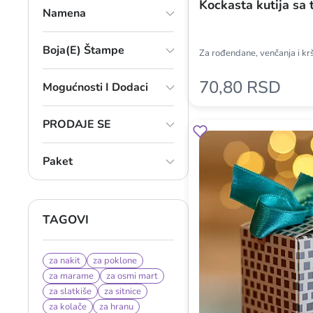
Kockasta kutija sa
Namena
Boja(e) Štampe
Za rođendane, venčanja i kr
70,80 RSD
Mogućnosti I Dodaci
PRODAJE SE
Paket
TAGOVI
za nakit
za poklone
za marame
za osmi mart
za slatkiše
za sitnice
za kolače
za hranu