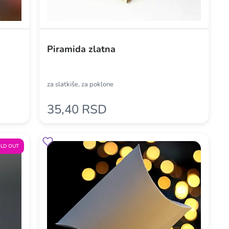
Piramida zlatna
za slatkiše, za poklone
35,40 RSD
LD OUT