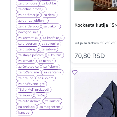
za promocije
za butike
za online prodaju
za parfimerije
za decu
za dan zaljubljenih
Kockasta kutija "Sr
za garderobu
sa trakom
novogodisnje
za kozmetiku
za konfekciju
kutija sa trakom, 50x50x5
sa prozorom
za suvenire
za bižuteriju
za satove
70,80 RSD
za slanje poštom
luksuzne
za kravate
za uzorke
za čokoladice
sa fiokom
za rođendane
za venčanja
za praline
sa ruckom
za društvene igre
"Edit-Me!" proizvodi
za sapun
za čaj
za auto delove
za kartice
na preklop
sa magnetom
kanapei