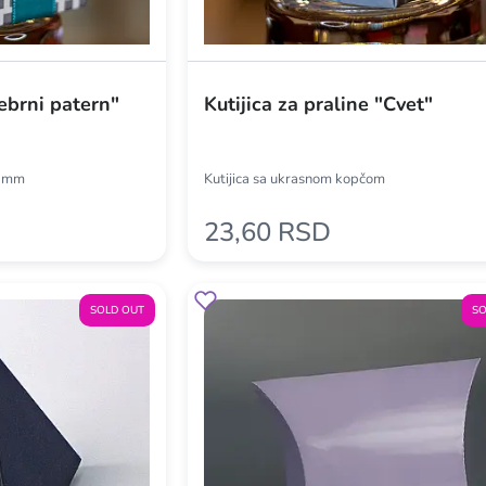
ebrni patern"
Kutijica za praline "Cvet"
0 mm
Kutijica sa ukrasnom kopčom
23,60 RSD
SOLD OUT
SO