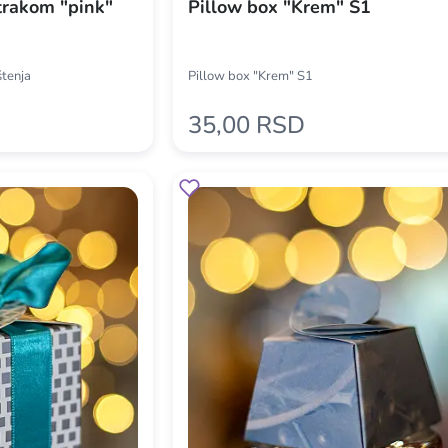
 trakom "pink"
Pillow box "Krem" S1
štenja
Pillow box "Krem" S1
35,00 RSD