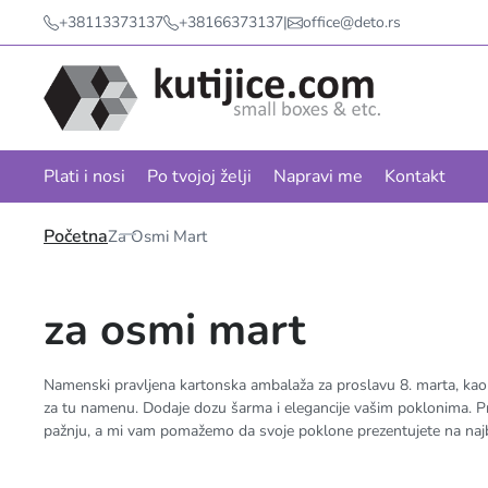
+38113373137
+38166373137
|
office@deto.rs
Plati i nosi
Po tvojoj želji
Napravi me
Kontakt
Početna
Za Osmi Mart
za osmi mart
Namenski pravljena kartonska ambalaža za proslavu 8. marta, kao 
za tu namenu. Dodaje dozu šarma i elegancije vašim poklonima. P
pažnju, a mi vam pomažemo da svoje poklone prezentujete na najb