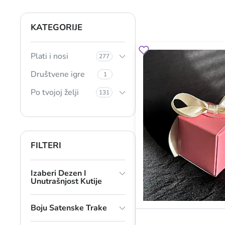
KATEGORIJE
Plati i nosi
277
Društvene igre
1
Po tvojoj želji
131
FILTERI
Izaberi Dezen I
Unutrašnjost Kutije
Boju Satenske Trake