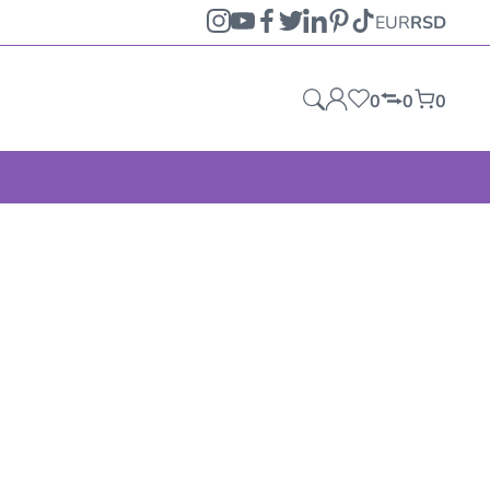
EUR
RSD
0
0
0