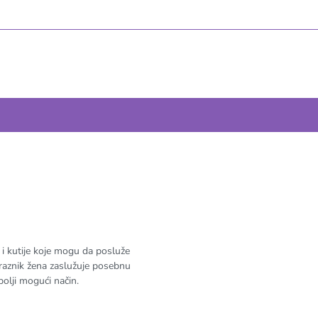
i kutije koje mogu da posluže
raznik žena zaslužuje posebnu
olji mogući način.