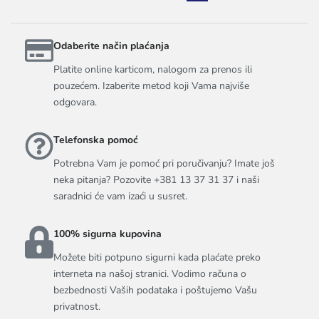
Odaberite način plaćanja
Platite online karticom, nalogom za prenos ili
pouzećem. Izaberite metod koji Vama najviše
odgovara.
Telefonska pomoć
Potrebna Vam je pomoć pri poručivanju? Imate još
neka pitanja? Pozovite +381 13 37 31 37 i naši
saradnici će vam izaći u susret.
100% sigurna kupovina
Možete biti potpuno sigurni kada plaćate preko
interneta na našoj stranici. Vodimo računa o
bezbednosti Vaših podataka i poštujemo Vašu
privatnost.