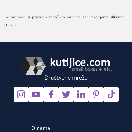
Svi proizvodi su prikazani sa tačnim nazivima, specifikacijama, slikama i
cenama.
Društvene mreže
O nama