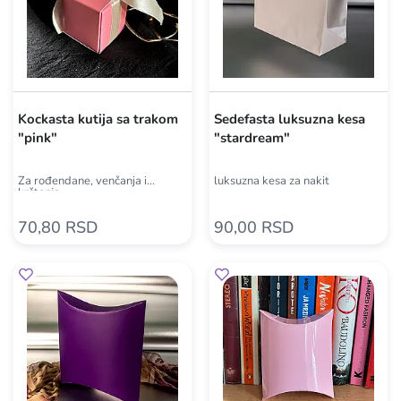
Kockasta kutija sa trakom
Sedefasta luksuzna kesa
"pink"
"stardream"
Za rođendane, venčanja i
luksuzna kesa za nakit
krštenja
70,80 RSD
90,00 RSD