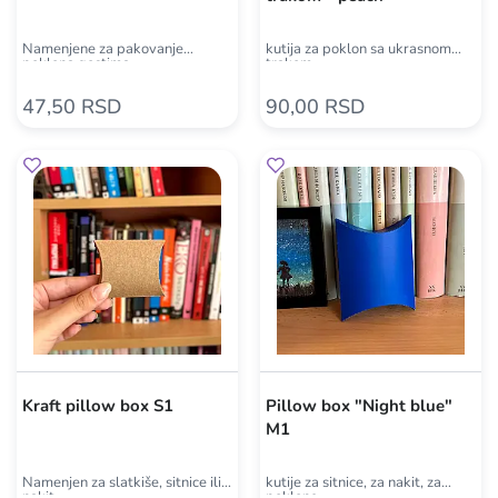
Namenjene za pakovanje
kutija za poklon sa ukrasnom
poklona gostima
trakom
47,50 RSD
90,00 RSD
Kraft pillow box S1
Pillow box "Night blue"
M1
Namenjen za slatkiše, sitnice ili
kutije za sitnice, za nakit, za
nakit
poklone