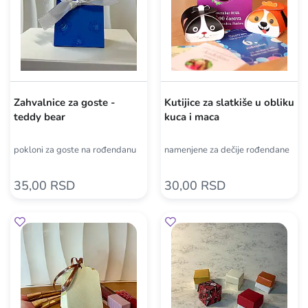
Zahvalnice za goste -
Kutijice za slatkiše u obliku
teddy bear
kuca i maca
pokloni za goste na rođendanu
namenjene za dečije rođendane
35,00 RSD
30,00 RSD