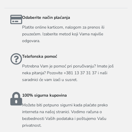
Odaberite način plaćanja
Platite online karticom, nalogom za prenos ili
pouzećem. Izaberite metod koji Vama najviše
odgovara.
Telefonska pomoć
Potrebna Vam je pomoć pri poručivanju? Imate još
neka pitanja? Pozovite +381 13 37 31 37 i naši
saradnici će vam izaći u susret.
100% sigurna kupovina
Možete biti potpuno sigurni kada plaćate preko
interneta na našoj stranici. Vodimo računa o
bezbednosti Vaših podataka i poštujemo Vašu
privatnost.