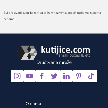
Svi proizvodi su prikazani sa tačnim nazivima, specifikacijama, slikama i
cenama.
Društvene mreže
O nama