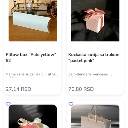
Pillow box "Pale yellow"
Kockasta kutija sa trakom
S2
"pastel pink"
Namenjene su za nakit ili sitne
Za rođendane, venčanja i
poklone
krštenja
27,14 RSD
70,80 RSD