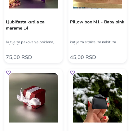
Ljubičasta kutija za
Pillow box M1 - Baby pink
marame L4
Kutije za pakovanje poklona,
kutije za sitnice, za nakit, za
odeće itd
poklone
75,00 RSD
45,00 RSD