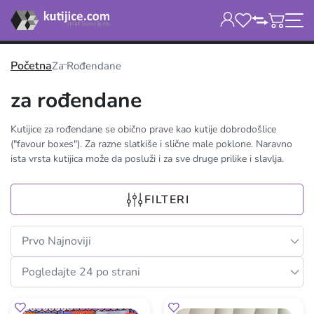
Početna
Za Rođendane
za rođendane
Kutijice za rođendane se obično prave kao kutije dobrodošlice
("favour boxes"). Za razne slatkiše i slične male poklone. Naravno
ista vrsta kutijica može da posluži i za sve druge prilike i slavlja.
FILTERI