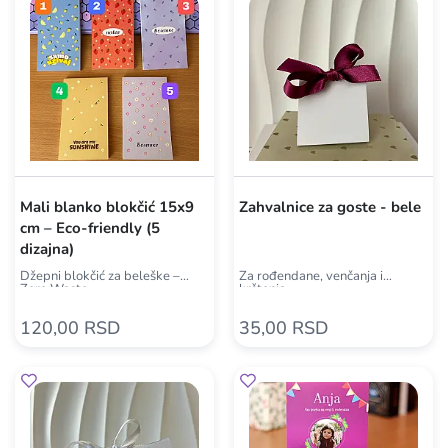
Mali blanko blokčić 15x9
Zahvalnice za goste - bele
cm – Eco-friendly (5
dizajna)
Džepni blokčić za beleške –
Za rođendane, venčanja i
Zero Waste
krštenja
120,00 RSD
35,00 RSD