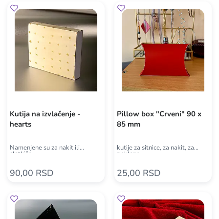
Kutija na izvlačenje -
Pillow box "Crveni" 90 x
hearts
85 mm
Namenjene su za nakit ili
kutije za sitnice, za nakit, za
slatkiše
poklone
90,00 RSD
25,00 RSD