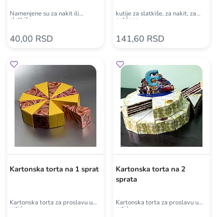
Namenjene su za nakit ili
kutije za slatkiše, za nakit, za
slatkiše
poklone
40,00 RSD
141,60 RSD
Kartonska torta na 1 sprat
Kartonska torta na 2
sprata
Kartonska torta za proslavu u
Kartonska torta za proslavu u
vrtiću
vrtiću