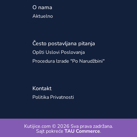
O nama
Aktuelno
Često postavljana pitanja
Opšti Uslovi Poslovanja
Procedura Izrade "po Narudžbini"
Kontakt
Politika Privatnosti
Kutijice.com © 2026 Sva prava zadržana.
Sajt pokreće
TAU Commerce
.