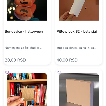
Bundevice - halloween
Pillow box S2 - bela sjaj
Namenjene za čokoladice,
kutije za sitnice, za nakit, za
bombone i drugo
poklone
20,00 RSD
40,00 RSD