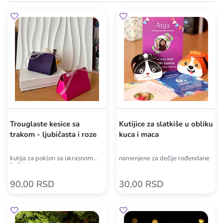
Trouglaste kesice sa
Kutijice za slatkiše u obliku
trakom - ljubičasta i roze
kuca i maca
kutija za poklon sa ukrasnom
namenjene za dečije rođendane
trakom
90,00 RSD
30,00 RSD