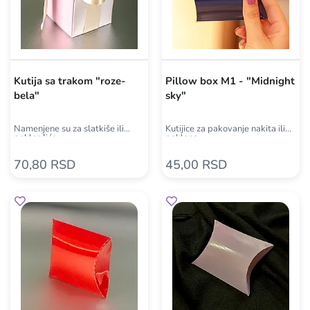
Kutija sa trakom "roze-
Pillow box M1 - "Midnight
bela"
sky"
Namenjene su za slatkiše ili
Kutijice za pakovanje nakita ili
poklončiće
poklona
70,80 RSD
45,00 RSD