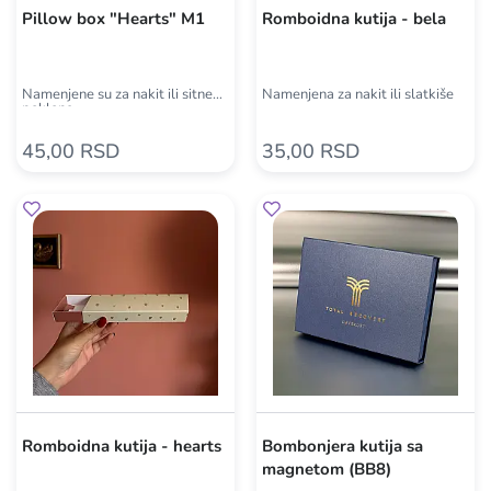
Pillow box "Hearts" M1
Romboidna kutija - bela
Namenjene su za nakit ili sitne
Namenjena za nakit ili slatkiše
poklone.
45,00 RSD
35,00 RSD
Romboidna kutija - hearts
Bombonjera kutija sa
magnetom (BB8)