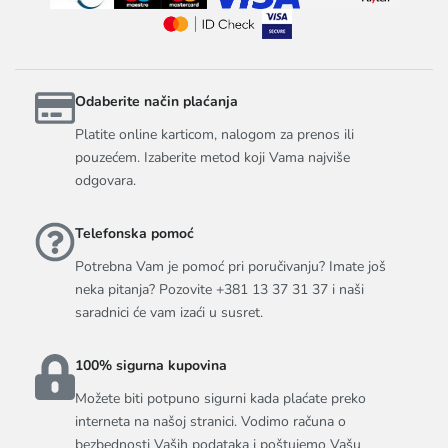
Odaberite način plaćanja
Platite online karticom, nalogom za prenos ili
pouzećem. Izaberite metod koji Vama najviše
odgovara.
Telefonska pomoć
Potrebna Vam je pomoć pri poručivanju? Imate još
neka pitanja? Pozovite +381 13 37 31 37 i naši
saradnici će vam izaći u susret.
100% sigurna kupovina
Možete biti potpuno sigurni kada plaćate preko
interneta na našoj stranici. Vodimo računa o
bezbednosti Vaših podataka i poštujemo Vašu