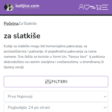
Početna
Za Slatkiše
za slatkiše
Kutije za slatkiše mogu biti komercijalna pakovanja, za
poslastičarnice i patiserije, ili pojedinačna pakovanja za razne
namene. Sve češće se koriste u formi tzv. "favour box" tj poklona
dobrodošlice na raznim slavljima i svečanostima. u brendiranoj ili
tipskoj verziji.
FILTERI