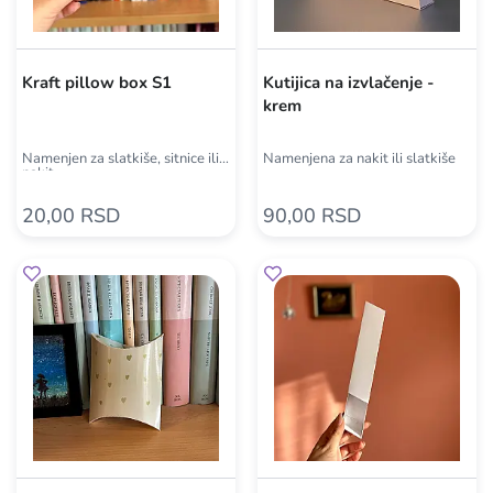
Kraft pillow box S1
Kutijica na izvlačenje -
krem
Namenjen za slatkiše, sitnice ili
Namenjena za nakit ili slatkiše
nakit
20,00 RSD
90,00 RSD