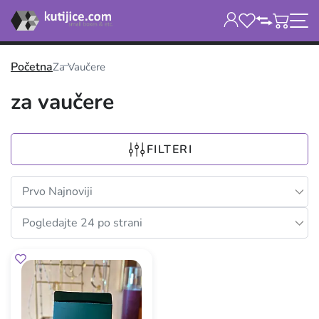
Početna
Za Vaučere
za vaučere
FILTERI