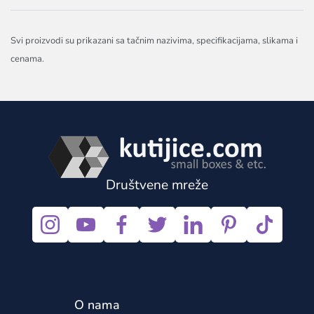
Svi proizvodi su prikazani sa tačnim nazivima, specifikacijama, slikama i
cenama.
Društvene mreže
O nama