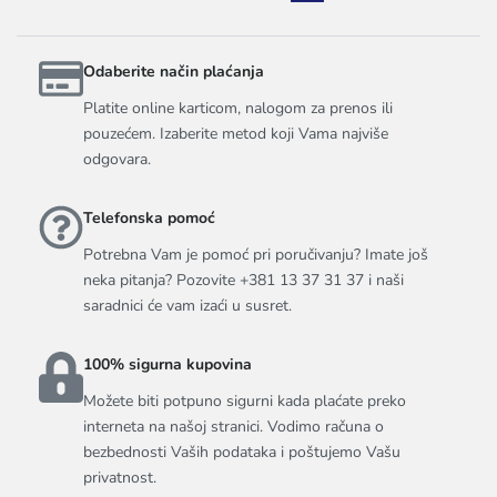
Odaberite način plaćanja
Platite online karticom, nalogom za prenos ili
pouzećem. Izaberite metod koji Vama najviše
odgovara.
Telefonska pomoć
Potrebna Vam je pomoć pri poručivanju? Imate još
neka pitanja? Pozovite +381 13 37 31 37 i naši
saradnici će vam izaći u susret.
100% sigurna kupovina
Možete biti potpuno sigurni kada plaćate preko
interneta na našoj stranici. Vodimo računa o
bezbednosti Vaših podataka i poštujemo Vašu
privatnost.