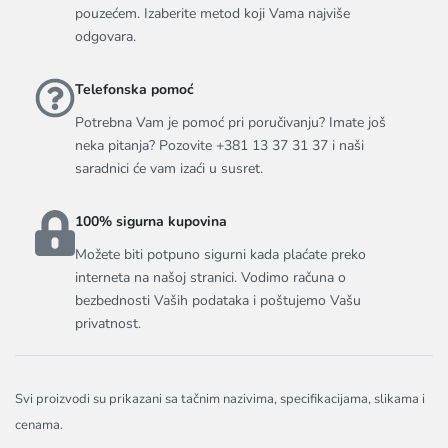
pouzećem. Izaberite metod koji Vama najviše
odgovara.
Telefonska pomoć
Potrebna Vam je pomoć pri poručivanju? Imate još
neka pitanja? Pozovite +381 13 37 31 37 i naši
saradnici će vam izaći u susret.
100% sigurna kupovina
Možete biti potpuno sigurni kada plaćate preko
interneta na našoj stranici. Vodimo računa o
bezbednosti Vaših podataka i poštujemo Vašu
privatnost.
Svi proizvodi su prikazani sa tačnim nazivima, specifikacijama, slikama i
cenama.