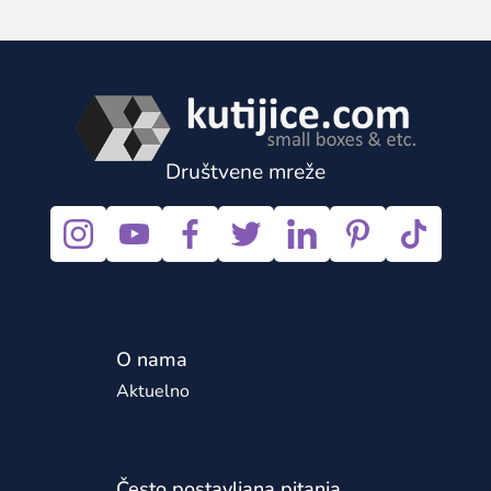
Društvene mreže
O nama
Aktuelno
Često postavljana pitanja