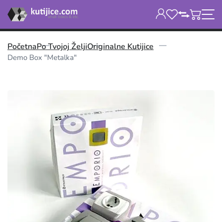
Početna
Po Tvojoj Želji
Originalne Kutijice
Demo Box "Metalka"