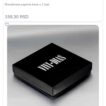
Brendirane papirne kese u 1 boji
159,30 RSD