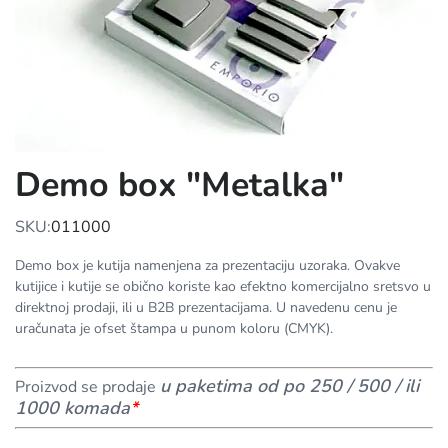
Demo box "Metalka"
SKU:
011000
Demo box je kutija namenjena za prezentaciju uzoraka. Ovakve
kutijice i kutije se obično koriste kao efektno komercijalno sretsvo u
direktnoj prodaji, ili u B2B prezentacijama. U navedenu cenu je
uračunata je ofset štampa u punom koloru (CMYK).
u paketima od po 250 / 500 / ili
Proizvod se prodaje
1000 komada
*