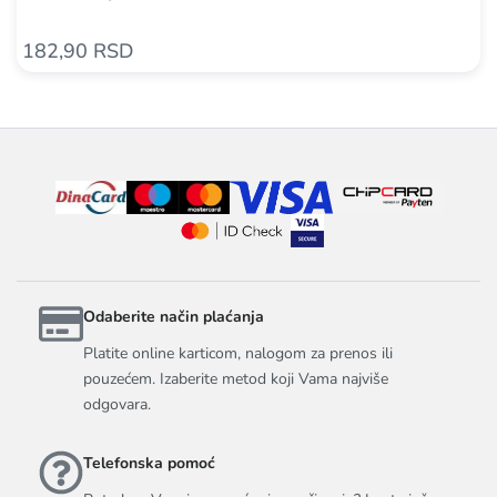
182,90 RSD
Odaberite način plaćanja
Platite online karticom, nalogom za prenos ili
pouzećem. Izaberite metod koji Vama najviše
odgovara.
Telefonska pomoć