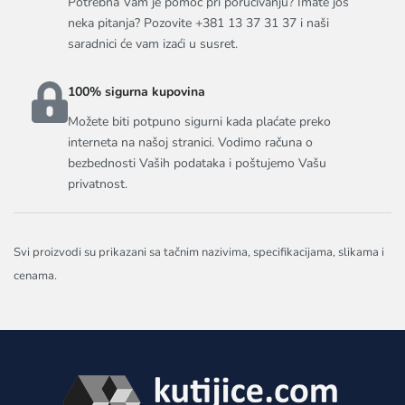
Potrebna Vam je pomoć pri poručivanju? Imate još
neka pitanja? Pozovite +381 13 37 31 37 i naši
saradnici će vam izaći u susret.
100% sigurna kupovina
Možete biti potpuno sigurni kada plaćate preko
interneta na našoj stranici. Vodimo računa o
bezbednosti Vaših podataka i poštujemo Vašu
privatnost.
Svi proizvodi su prikazani sa tačnim nazivima, specifikacijama, slikama i
cenama.