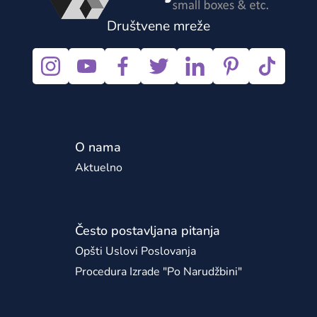
Društvene mreže
O nama
Aktuelno
Često postavljana pitanja
Opšti Uslovi Poslovanja
Procedura Izrade "po Narudžbini"