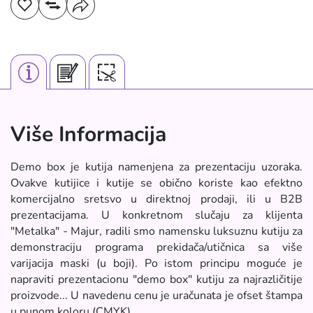
Više Informacija
Demo box je kutija namenjena za prezentaciju uzoraka.
Ovakve kutijice i kutije se obično koriste kao efektno
komercijalno sretsvo u direktnoj prodaji, ili u B2B
prezentacijama. U konkretnom slučaju za klijenta
"Metalka" - Majur, radili smo namensku luksuznu kutiju za
demonstraciju programa prekidača/utičnica sa više
varijacija maski (u boji). Po istom principu moguće je
napraviti prezentacionu "demo box" kutiju za najrazličitije
proizvode... U navedenu cenu je uračunata je ofset štampa
u punom koloru (CMYK).