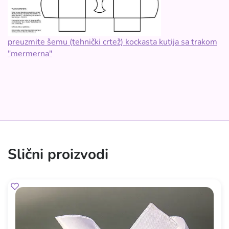
preuzmite šemu (tehnički crtež) kockasta kutija sa trakom
"mermerna"
Slični proizvodi