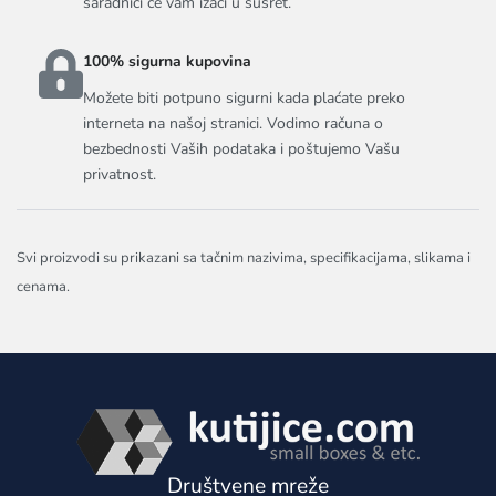
saradnici će vam izaći u susret.
100% sigurna kupovina
Možete biti potpuno sigurni kada plaćate preko
interneta na našoj stranici. Vodimo računa o
bezbednosti Vaših podataka i poštujemo Vašu
privatnost.
Svi proizvodi su prikazani sa tačnim nazivima, specifikacijama, slikama i
cenama.
Društvene mreže