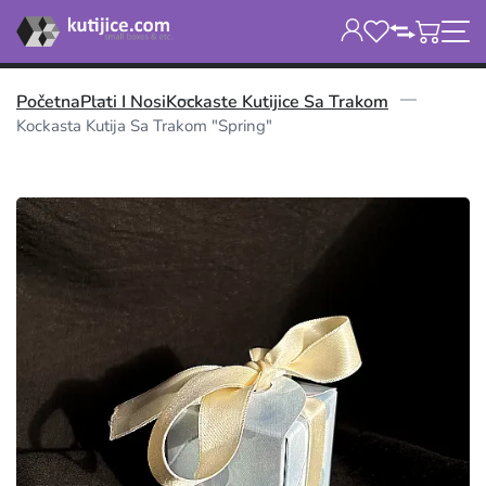
Početna
Plati I Nosi
Kockaste Kutijice Sa Trakom
Kockasta Kutija Sa Trakom "spring"