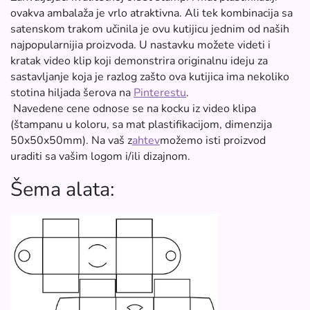
ovakva ambalaža je vrlo atraktivna. Ali tek kombinacija sa
satenskom trakom učinila je ovu kutijicu jednim od naših
najpopularnijia proizvoda. U nastavku možete videti i
kratak video klip koji demonstrira originalnu ideju za
sastavljanje koja je razlog zašto ova kutijica ima nekoliko
stotina hiljada šerova na
Pinterestu
.
Navedene cene odnose se na kocku iz video klipa
(štampanu u koloru, sa mat plastifikacijom, dimenzija
50x50x50mm). Na vaš z
ahtev
možemo isti proizvod
uraditi sa vašim logom i/ili dizajnom.
Šema alata: