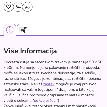
Više Informacija
Kockasta kutija sa satenskom trakom je dimenzija 50 x 50
x 50mm. Namenjena je za pakovanje različitih proizvoda,
može se iskoristiti za svadbene dekoracije, za slatkiše,
razne sitnice. Moguća je kombinacija sa različitim bojama
satenske trake. Na vaš
zahtev
moguće je ovaj proizvod
realizovati sa vašim logotipom / dizajnom, u bilo kojoj
veličini. (slične proizvode grupisane tematski možete
videti u sekciji→ "
po tvojoj želji
")
Zahvaljujući kvalitetnoj ofset štampi i mat plastifikaciji