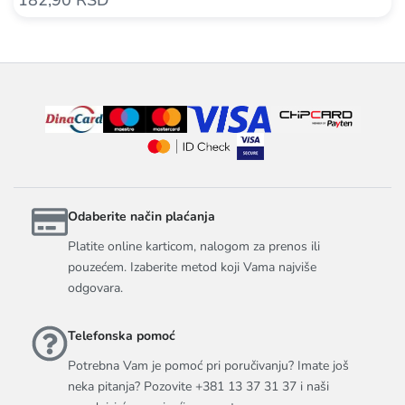
Odaberite način plaćanja
Platite online karticom, nalogom za prenos ili
pouzećem. Izaberite metod koji Vama najviše
odgovara.
Telefonska pomoć
Potrebna Vam je pomoć pri poručivanju? Imate još
neka pitanja? Pozovite +381 13 37 31 37 i naši