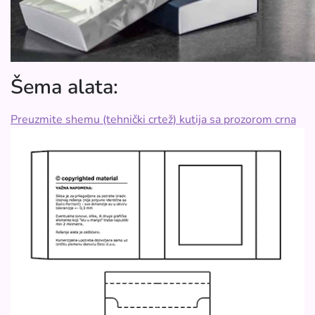
Šema alata:
Preuzmite shemu (tehnički crtež) kutija sa prozorom crna