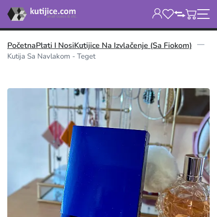
Početna
Plati I Nosi
Kutijice Na Izvlačenje (sa Fiokom)
Kutija Sa Navlakom - Teget