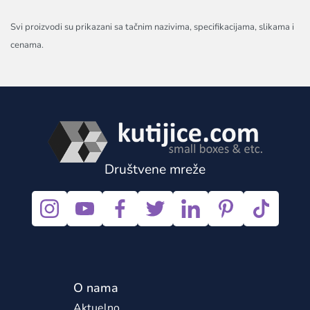
Svi proizvodi su prikazani sa tačnim nazivima, specifikacijama, slikama i
cenama.
Društvene mreže
O nama
Aktuelno