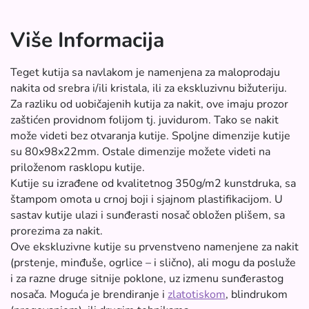
Više Informacija
Teget kutija sa navlakom je namenjena za maloprodaju
nakita od srebra i/ili kristala, ili za ekskluzivnu bižuteriju.
Za razliku od uobičajenih kutija za nakit, ove imaju prozor
zaštićen providnom folijom tj. juvidurom. Tako se nakit
može videti bez otvaranja kutije. Spoljne dimenzije kutije
su 80x98x22mm. Ostale dimenzije možete videti na
priloženom rasklopu kutije.
Kutije su izrađene od kvalitetnog 350g/m2 kunstdruka, sa
štampom omota u crnoj boji i sjajnom plastifikacijom. U
sastav kutije ulazi i sunđerasti nosač obložen plišem, sa
prorezima za nakit.
Ove ekskluzivne kutije su prvenstveno namenjene za nakit
(prstenje, minđuše, ogrlice – i slično), ali mogu da posluže
i za razne druge sitnije poklone, uz izmenu sunđerastog
nosača. Moguća je brendiranje i
zlatotiskom
, blindrukom