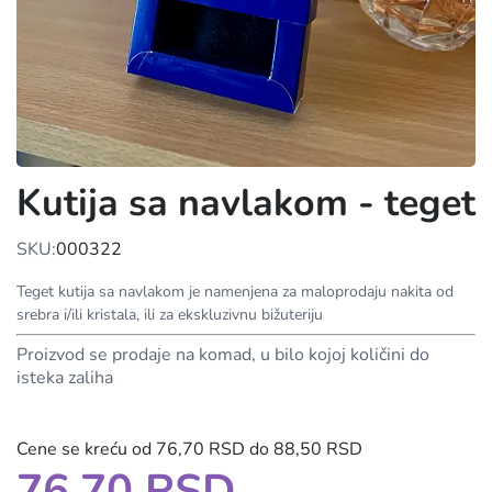
Kutija sa navlakom - teget
SKU:
000322
Teget kutija sa navlakom je namenjena za maloprodaju nakita od
srebra i/ili kristala, ili za ekskluzivnu bižuteriju
Proizvod se prodaje na komad, u bilo kojoj količini do
isteka zaliha
Cene se kreću od 76,70 RSD do 88,50 RSD
76,70 RSD