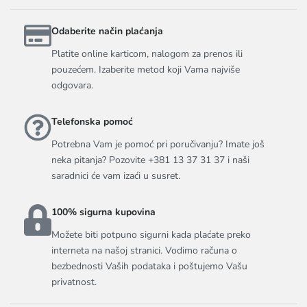
Odaberite način plaćanja
Platite online karticom, nalogom za prenos ili
pouzećem. Izaberite metod koji Vama najviše
odgovara.
Telefonska pomoć
Potrebna Vam je pomoć pri poručivanju? Imate još
neka pitanja? Pozovite +381 13 37 31 37 i naši
saradnici će vam izaći u susret.
100% sigurna kupovina
Možete biti potpuno sigurni kada plaćate preko
interneta na našoj stranici. Vodimo računa o
bezbednosti Vaših podataka i poštujemo Vašu
privatnost.