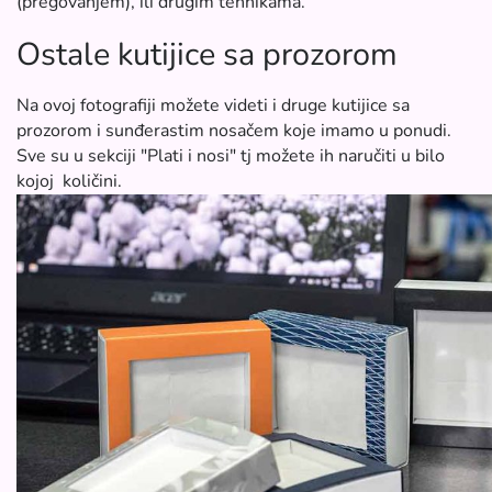
(pregovanjem), ili drugim tehnikama.
Ostale kutijice sa prozorom
Na ovoj fotografiji možete videti i druge kutijice sa
prozorom i sunđerastim nosačem koje imamo u ponudi.
Sve su u sekciji "Plati i nosi" tj možete ih naručiti u bilo
kojoj količini.