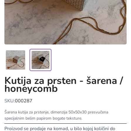
Kutija za prsten - šarena /
honeycomb
SKU:
000287
Šarena kutija za prstenje, dimenzija 50x50x30 presvučena
specijalnim belim papirom bogate teksture.
Proizvod se prodaje na komad, u bilo kojoj količini do