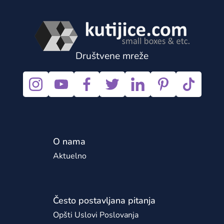
Društvene mreže
O nama
Aktuelno
Često postavljana pitanja
Opšti Uslovi Poslovanja