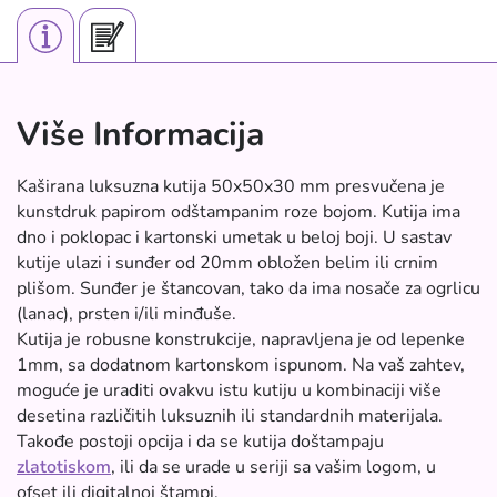
Više Informacija
Kaširana luksuzna kutija 50x50x30 mm presvučena je
kunstdruk papirom odštampanim roze bojom. Kutija ima
dno i poklopac i kartonski umetak u beloj boji. U sastav
kutije ulazi i sunđer od 20mm obložen belim ili crnim
plišom. Sunđer je štancovan, tako da ima nosače za ogrlicu
(lanac), prsten i/ili minđuše.
Kutija je robusne konstrukcije, napravljena je od lepenke
1mm, sa dodatnom kartonskom ispunom. Na vaš zahtev,
moguće je uraditi ovakvu istu kutiju u kombinaciji više
desetina različitih luksuznih ili standardnih materijala.
Takođe postoji opcija i da se kutija doštampaju
zlatotiskom
, ili da se urade u seriji sa vašim logom, u
ofset ili digitalnoj štampi.