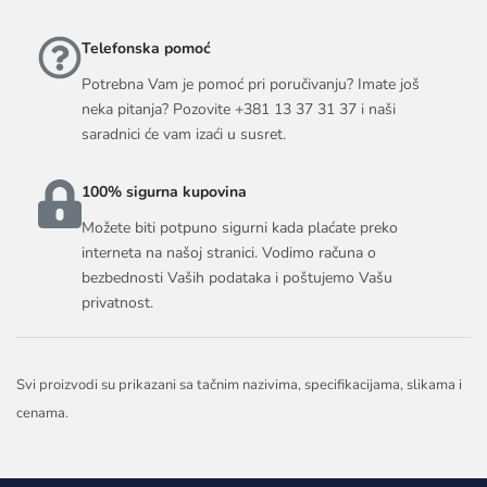
Telefonska pomoć
Potrebna Vam je pomoć pri poručivanju? Imate još
neka pitanja? Pozovite +381 13 37 31 37 i naši
saradnici će vam izaći u susret.
100% sigurna kupovina
Možete biti potpuno sigurni kada plaćate preko
interneta na našoj stranici. Vodimo računa o
bezbednosti Vaših podataka i poštujemo Vašu
privatnost.
Svi proizvodi su prikazani sa tačnim nazivima, specifikacijama, slikama i
cenama.