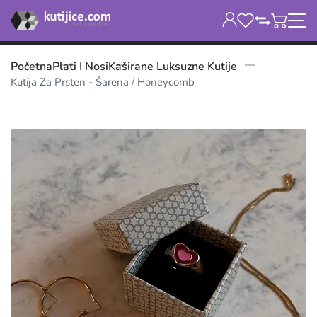
Početna
Plati I Nosi
Kaširane Luksuzne Kutije
Kutija Za Prsten - Šarena / Honeycomb