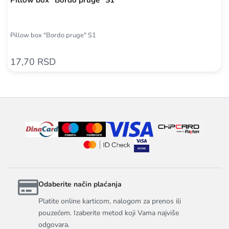
Pillow box "Bordo pruge" S1
17,70 RSD
Odaberite način plaćanja
Platite online karticom, nalogom za prenos ili
pouzećem. Izaberite metod koji Vama najviše
odgovara.