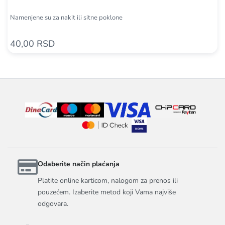
Namenjene su za nakit ili sitne poklone
40,00 RSD
Odaberite način plaćanja
Platite online karticom, nalogom za prenos ili
pouzećem. Izaberite metod koji Vama najviše
odgovara.