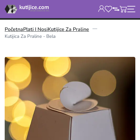
Početna
Plati I Nosi
Kutijice Za Praline
Kutijica Za Praline - Bela