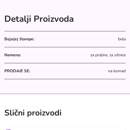
Detalji Proizvoda
Boja(e) štampe:
bela
Namena:
za praline, za sitnice
PRODAJE SE:
na komad
Slični proizvodi