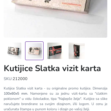
Kutijice Slatka vizit karta
SKU:
212000
Kutijice Slatka vizit karta - su originalne promo kutijice. Dimenzija
100x60x5 mm.
Namenjene su za jednu vizit-kartu sa "slatkim
poklonom" u vidu čokoladice, tipa "Najlepše želje". Kutijice sa slike
naručujete brendirane sa svojim dizajnom, i/ili logom. U cenu je
uračunata štampa u punom koloru i dizajn po vašoj želji.