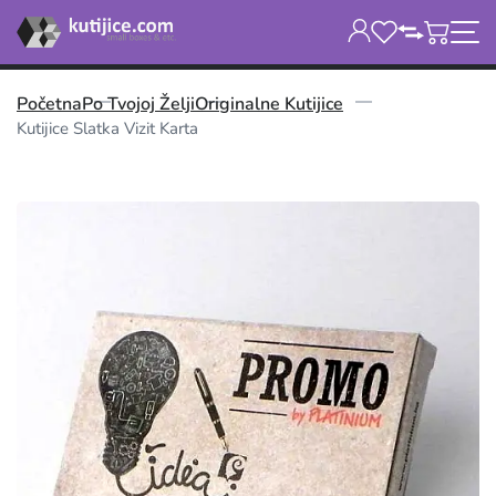
Početna
Po Tvojoj Želji
Originalne Kutijice
Kutijice Slatka Vizit Karta