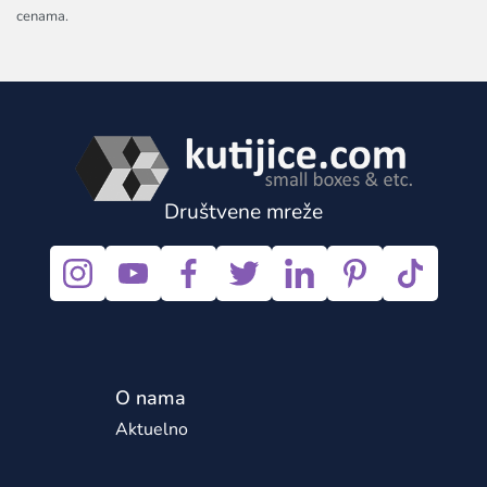
cenama.
Društvene mreže
O nama
Aktuelno