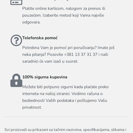
Platite online karticom, nalogom za prenos ili
pouzećem. Izaberite metod koji Vama najviše
odgovara.
Telefonska pomoć
Potrebna Vam je pomoć pri poručivanju? Imate još
neka pitanja? Pozovite +381 13 37 31 37 i naši
saradnici će vam izaći u susret.
100% sigurna kupovina
Možete biti potpuno sigurni kada plaćate preko
interneta na našoj stranici. Vodimo računa o
bezbednosti Vaših podataka i poštujemo Vašu
privatnost.
Svi proizvodi su prikazani sa tačnim nazivima, specifikacijama, slikama i