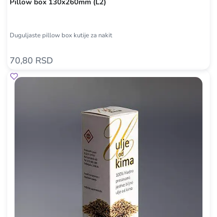
Pillow box 130x260mm (L2)
Duguljaste pillow box kutije za nakit
70,80 RSD