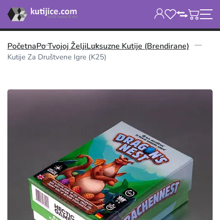
Početna
Po Tvojoj Želji
Luksuzne Kutije (brendirane)
Kutije Za Društvene Igre (K25)