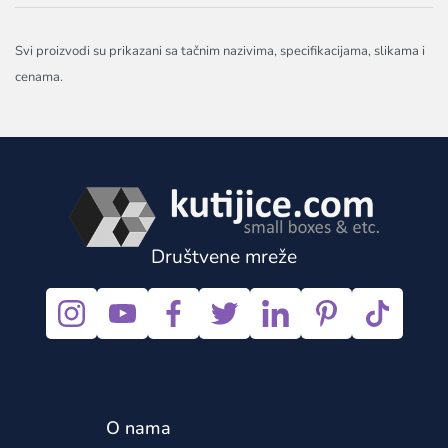
Svi proizvodi su prikazani sa tačnim nazivima, specifikacijama, slikama i
cenama.
Društvene mreže
O nama