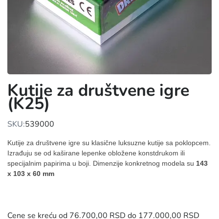
Kutije za društvene igre
(K25)
SKU:
539000
Kutije za društvene igre su klasične luksuzne kutije sa poklopcem.
Izrađuju se od kaširane lepenke obložene konstdrukom ili
specijalnim papirima u boji. Dimenzije konkretnog modela su
143
x 103 x 60 mm
Cene se kreću od 76.700,00 RSD do 177.000,00 RSD