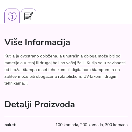
Više Informacija
Kutija je dvostrano obložena, a unutrašnja obloga može biti od
materijala u istoj ili drugoj boji po vašoj želji. Kutija se u zavisnosti
od tiraža štampa ofset tehnikom, ili digitalnom štampom, a na
zahtev može biti obogaćena i zlatotiskom, UV-lakom i drugim
tehnikama…
Detalji Proizvoda
paket:
100 komada, 200 komada, 300 komada