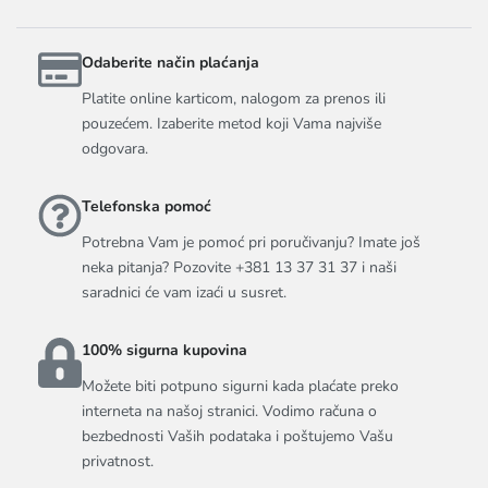
Odaberite način plaćanja
Platite online karticom, nalogom za prenos ili
pouzećem. Izaberite metod koji Vama najviše
odgovara.
Telefonska pomoć
Potrebna Vam je pomoć pri poručivanju? Imate još
neka pitanja? Pozovite +381 13 37 31 37 i naši
saradnici će vam izaći u susret.
100% sigurna kupovina
Možete biti potpuno sigurni kada plaćate preko
interneta na našoj stranici. Vodimo računa o
bezbednosti Vaših podataka i poštujemo Vašu
privatnost.