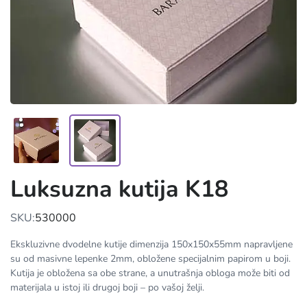
Luksuzna kutija K18
SKU:
530000
Ekskluzivne dvodelne kutije dimenzija 150x150x55mm napravljene
su od masivne lepenke 2mm, obložene specijalnim papirom u boji.
Kutija je obložena sa obe strane, a unutrašnja obloga može biti od
materijala u istoj ili drugoj boji – po vašoj želji.