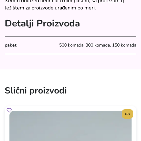
30mm obložen belim ili crnim plišem, sa prorezom tj
ležištem za proizvode urađenim po meri.
Detalji Proizvoda
paket:
500 komada, 300 komada, 150 komada
Slični proizvodi
Lux