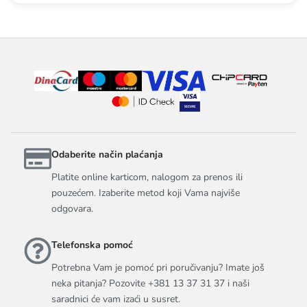
Odaberite način plaćanja
Platite online karticom, nalogom za prenos ili
pouzećem. Izaberite metod koji Vama najviše
odgovara.
Telefonska pomoć
Potrebna Vam je pomoć pri poručivanju? Imate još
neka pitanja? Pozovite +381 13 37 31 37 i naši
saradnici će vam izaći u susret.