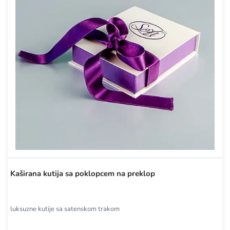
Kaširana kutija sa poklopcem na preklop
luksuzne kutije sa satenskom trakom