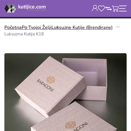
Početna
Po Tvojoj Želji
Luksuzne Kutije (brendirane)
Luksuzna Kutija K18