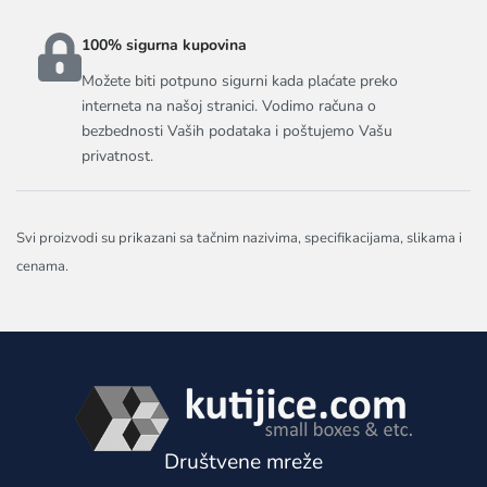
100% sigurna kupovina
Možete biti potpuno sigurni kada plaćate preko
interneta na našoj stranici. Vodimo računa o
bezbednosti Vaših podataka i poštujemo Vašu
privatnost.
Svi proizvodi su prikazani sa tačnim nazivima, specifikacijama, slikama i
cenama.
Društvene mreže