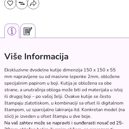
Više Informacija
Ekskluzivne dvodelne kutije dimenzija 150 x 150 x 55
mm napravljene su od masivne lepenke 2mm, obložene
specijalnim papirom u boji. Kutija je obložena sa obe
strane, a unutrašnja obloga može biti od materijala u istoj
ili drugoj boji – po vašoj želji. Ovakve kutije se često
štampaju zlatotiskom, u kombinaciji sa ofset ili digitalnom
štampom, uz sparcijalno lakiranja itd. Konkretan model (na
slici) je izveden u ofset štampu u dve boje.
Na vaš zahtev može se napraviti i sunđerasti nosač od 25-