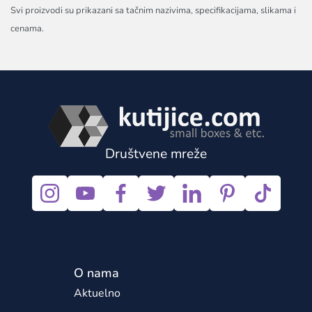
Svi proizvodi su prikazani sa tačnim nazivima, specifikacijama, slikama i
cenama.
Društvene mreže
O nama
Aktuelno