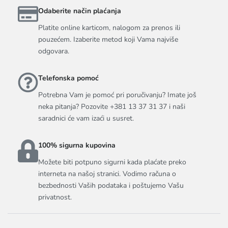
Odaberite način plaćanja
Platite online karticom, nalogom za prenos ili
pouzećem. Izaberite metod koji Vama najviše
odgovara.
Telefonska pomoć
Potrebna Vam je pomoć pri poručivanju? Imate još
neka pitanja? Pozovite +381 13 37 31 37 i naši
saradnici će vam izaći u susret.
100% sigurna kupovina
Možete biti potpuno sigurni kada plaćate preko
interneta na našoj stranici. Vodimo računa o
bezbednosti Vaših podataka i poštujemo Vašu
privatnost.