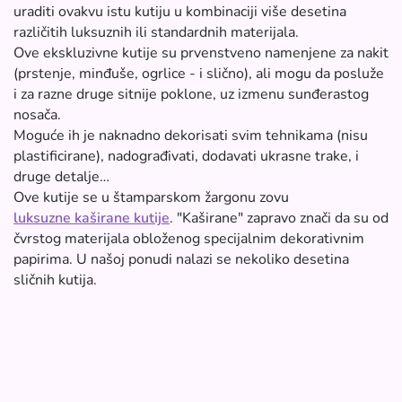
uraditi ovakvu istu kutiju u kombinaciji više desetina
različitih luksuznih ili standardnih materijala.
Ove ekskluzivne kutije su prvenstveno namenjene za nakit
(prstenje, minđuše, ogrlice - i slično), ali mogu da posluže
i za razne druge sitnije poklone, uz izmenu sunđerastog
nosača.
Moguće ih je naknadno dekorisati svim tehnikama (nisu
plastificirane), nadograđivati, dodavati ukrasne trake, i
druge detalje…
Ove kutije se u štamparskom žargonu zovu
luksuzne kaširane kutije
. "Kaširane" zapravo znači da su od
čvrstog materijala obloženog specijalnim dekorativnim
papirima. U našoj ponudi nalazi se nekoliko desetina
sličnih kutija.