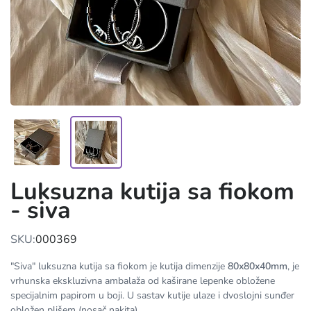
Luksuzna kutija sa fiokom
- siva
SKU:
000369
"Siva" luksuzna kutija sa fiokom je kutija dimenzije
80x80x40mm
, je
vrhunska ekskluzivna ambalaža od kaširane lepenke obložene
specijalnim papirom u boji. U sastav kutije ulaze i dvoslojni sunđer
obložen plišem (nosač nakita).