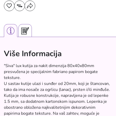
Više Informacija
"Siva" lux kutija za nakit dimenzija 80x40x80mm
presvučena je specijalnim fabriano papirom bogate
teksture.
U sastav kutije ulazi i sunđer od 20mm, koji je štancovan,
tako da ima nosače za ogrlicu (lanac), prsten i/ili minđuše.
Kutija je robusne konstrukcije, napravljena je od lepenke
1.5 mm, sa dodatnom kartonskom ispunom. Lepenka je
obostrano obložena najkvalitetnijim dekorativnim
papirima bogate teksture. Na vaš zahtev, moguće je