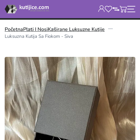
Početna
Plati I Nosi
Kaširane Luksuzne Kutije
Luksuzna Kutija Sa Fiokom - Siva