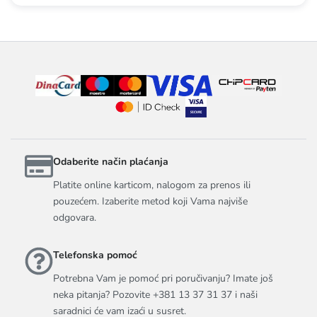
Odaberite način plaćanja
Platite online karticom, nalogom za prenos ili
pouzećem. Izaberite metod koji Vama najviše
odgovara.
Telefonska pomoć
Potrebna Vam je pomoć pri poručivanju? Imate još
neka pitanja? Pozovite +381 13 37 31 37 i naši
saradnici će vam izaći u susret.