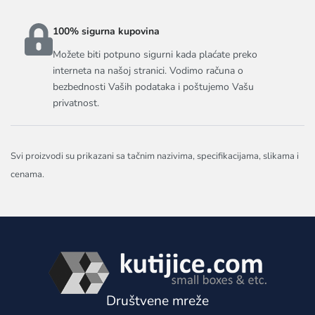
100% sigurna kupovina
Možete biti potpuno sigurni kada plaćate preko
interneta na našoj stranici. Vodimo računa o
bezbednosti Vaših podataka i poštujemo Vašu
privatnost.
Svi proizvodi su prikazani sa tačnim nazivima, specifikacijama, slikama i
cenama.
Društvene mreže