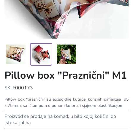
Pillow box "Praznični" M1
SKU:
000173
Pillow box "praznični" su elipsoidne kutijice, korisnih dimenzija 95
x 75 mm, sa štampom u punom koloru, i sjajnom plastifikacijom
Proizvod se prodaje na komad, u bilo kojoj količini do
isteka zaliha