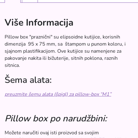
Više Informacija
Pillow box "praznični" su elipsoidne kutijice, korisnih
dimenzija 95 x 75 mm, sa štampom u punom koloru, i
sjajnom plastifikacijom. Ove kutijice su namenjene za
pakovanje nakita ili bižuterije, sitnih poklona, raznih
sitnica
.
Šema alata:
preuzmite šemu alata (špigl) za pillow-box “M1”
Pillow box po narudžbini:
Možete naručiti ovaj isti proizvod sa svojim