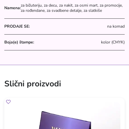
za bižuteriju, za decu, za nakit, za osmi mart, za promocije,
Namena:
za rođendane, za svadbene detalje, za slatkiše
PRODAJE SE:
na komad
Boja(e) štampe:
kolor (CMYK)
Slični proizvodi