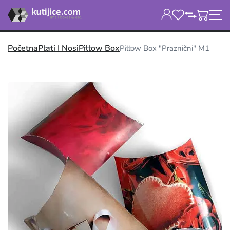
Početna
Plati I Nosi
Pillow Box
Pillow Box "Praznični" M1