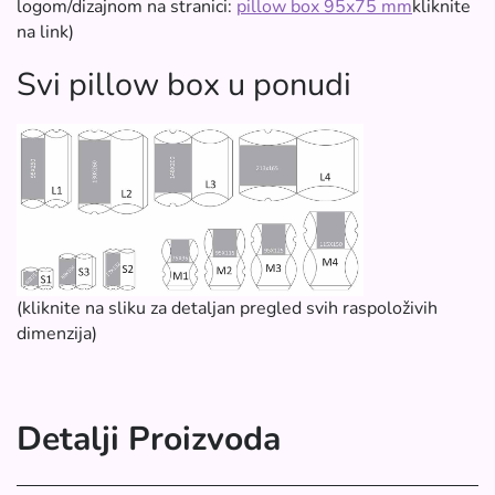
logom/dizajnom na stranici:
pillow box 95x75 mm
kliknite
na link)
Svi pillow box u ponudi
(kliknite na sliku za detaljan pregled svih raspoloživih
dimenzija)
Detalji Proizvoda