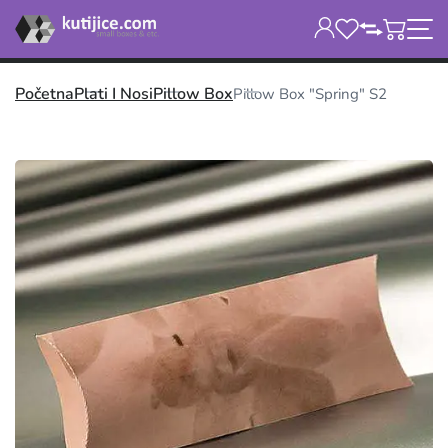
Početna
Plati I Nosi
Pillow Box
Pillow Box "Spring" S2