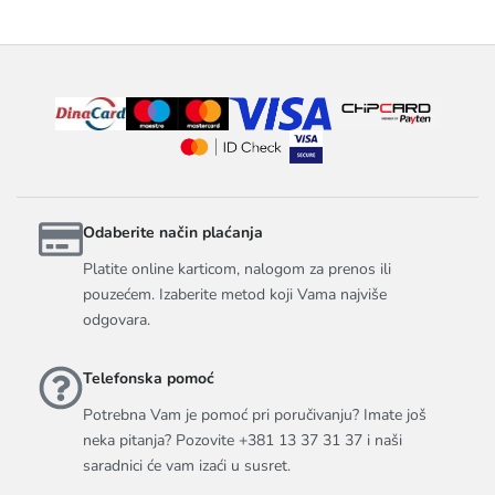
Odaberite način plaćanja
Platite online karticom, nalogom za prenos ili
pouzećem. Izaberite metod koji Vama najviše
odgovara.
Telefonska pomoć
Potrebna Vam je pomoć pri poručivanju? Imate još
neka pitanja? Pozovite +381 13 37 31 37 i naši
saradnici će vam izaći u susret.