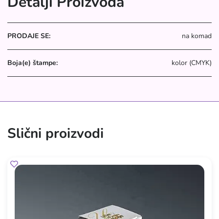
Detalji Proizvoda
PRODAJE SE:
na komad
Boja(e) štampe:
kolor (CMYK)
Slični proizvodi