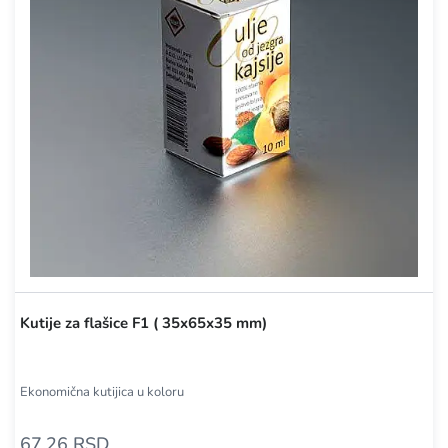
Kutije za flašice F1 ( 35x65x35 mm)
Ekonomična kutijica u koloru
67,26 RSD