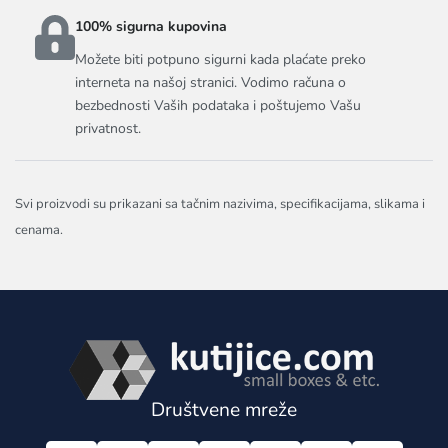
100% sigurna kupovina
Možete biti potpuno sigurni kada plaćate preko
interneta na našoj stranici. Vodimo računa o
bezbednosti Vaših podataka i poštujemo Vašu
privatnost.
Svi proizvodi su prikazani sa tačnim nazivima, specifikacijama, slikama i
cenama.
Društvene mreže