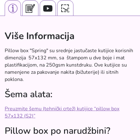
Više Informacija
Pillow box "Spring" su srednje jastučaste kutijice korisnih
dimenzija 57x132 mm, sa štampom u dve boje i mat
plastifikacijom, na 250gsm kunstdruku. Ove kutijice su
namenjene za pakovanje nakita (bižuterije) ili sitnih
poklona.
Šema alata:
Preuzmite šemu (tehnički crtež) kutijice “pillow box
57x132 (S2)”
Pillow box po narudžbini?