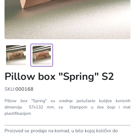
Pillow box "Spring" S2
SKU:
000168
Pillow box "Spring" su srednje jastučaste kutijice korisnih
dimenzija 57x132 mm, sa štampom u dve boje i mat
plastifikacijom
Proizvod se prodaje na komad, u bilo kojoj količini do