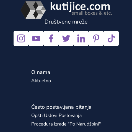
Društvene mreže
O nama
Aktuelno
Često postavljana pitanja
Opšti Uslovi Poslovanja
Procedura Izrade "po Narudžbini"