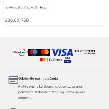
poklon paketići sa vašim logom
236,00 RSD
Odaberite način plaćanja
Platite online karticom, nalogom za prenos ili
pouzećem. Izaberite metod koji Vama najviše
odgovara.