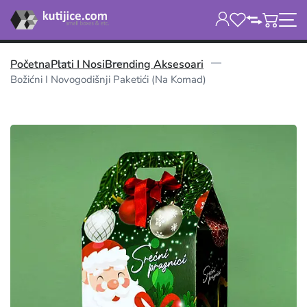
Početna
Plati I Nosi
Brending Aksesoari
Božićni I Novogodišnji Paketići (na Komad)