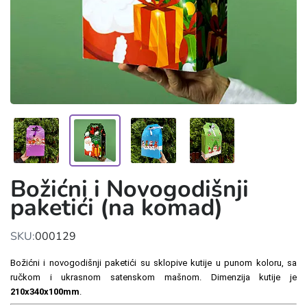
Božićni i Novogodišnji
paketići (na komad)
SKU:
000129
Božićni i novogodišnji paketići su sklopive kutije u punom koloru, sa
ručkom i ukrasnom satenskom mašnom. Dimenzija kutije je
210x340x100mm
.