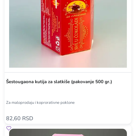
Šestougaona kutija za slatkiše (pakovanje 500 gr.)
Za maloprodaju i koprorativne poklone
82,60 RSD