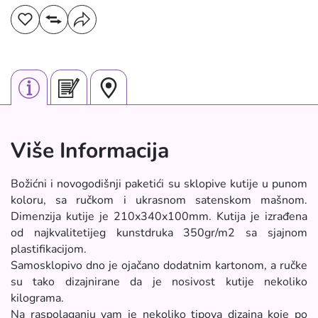
Više Informacija
Božićni i novogodišnji paketići su sklopive kutije u punom
koloru, sa ručkom i ukrasnom satenskom mašnom.
Dimenzija kutije je 210x340x100mm. Kutija je izrađena
od najkvalitetijeg kunstdruka 350gr/m2 sa sjajnom
plastifikacijom.
Samosklopivo dno je ojačano dodatnim kartonom, a ručke
su tako dizajnirane da je nosivost kutije nekoliko
kilograma.
Na raspolaganju vam je nekoliko tipova dizajna koje po