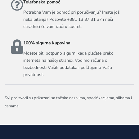
Telefonska pomoć
Potrebna Vam je pomoć pri poručivanju? Imate još
neka pitanja? Pozovite +381 13 37 31 37 i naši
saradnici će vam izaći u susret.
100% sigurna kupovina
Možete biti potpuno sigurni kada plaćate preko
interneta na našoj stranici. Vodimo računa o
bezbednosti Vaših podataka i poštujemo Vašu
privatnost.
Svi proizvodi su prikazani sa tačnim nazivima, specifikacijama, slikama i
cenama.