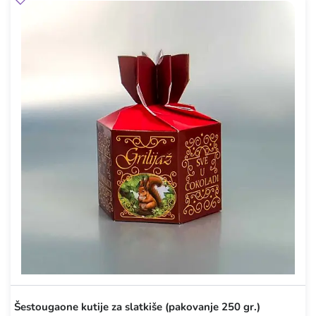
Šestougaone kutije za slatkiše (pakovanje 250 gr.)