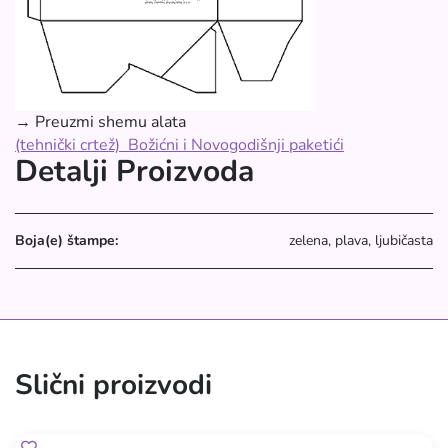
→ Preuzmi shemu alata
(tehnički crtež) Božićni i Novogodišnji paketići
Detalji Proizvoda
Boja(e) štampe:
zelena, plava, ljubičasta
Slični proizvodi