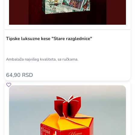
Tipske luksuzne kese "Stare razglednice"
Ambalaža najvišeg kvaliteta, sa ručkama.
64,90 RSD