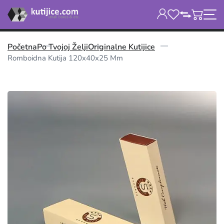
Početna
Po Tvojoj Želji
Originalne Kutijice
Romboidna Kutija 120x40x25 Mm