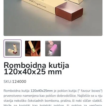
Romboidna kutija
120x40x25 mm
SKU:
124000
Romboidna kutija
120x40x25mm
je poklon kutija (" favour boxes")
prvenstveno namenjena kao poklon dobrodošlice. Najčešće se u nju
stavlja nekoliko čokoladnih bombona, pralina, ili neki sličan slatkiš.
Može se koristiti kao hotelski poklon, ili poklon za venčanja.