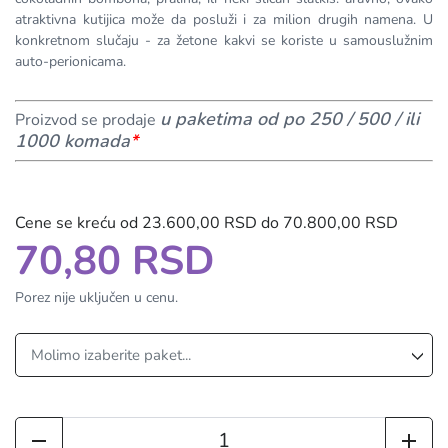
atraktivna kutijica može da posluži i za milion drugih namena. U
konkretnom slučaju - za žetone kakvi se koriste u samouslužnim
auto-perionicama.
u paketima od po 250 / 500 / ili
Proizvod se prodaje
1000 komada
*
Cene se kreću od 23.600,00 RSD do 70.800,00 RSD
70,80 RSD
Porez nije uključen u cenu.