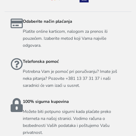
Odaberite način plaćanja
Platite online karticom, nalogom za prenos ili
pouzećem. Izaberite metod koji Vama najviše
odgovara.
Telefonska pomoć
Potrebna Vam je pomoć pri poručivanju? Imate još
neka pitanja? Pozovite +381 13 37 31 37 i naši
saradnici će vam izaći u susret.
100% sigurna kupovina
Možete biti potpuno sigurni kada plaćate preko
interneta na našoj stranici. Vodimo računa o
bezbednosti Vaših podataka i poštujemo Vašu
privatnost.