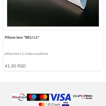
Pillow box "BELI L1"
pillow box L1, kutija za poklone
41,30 RSD