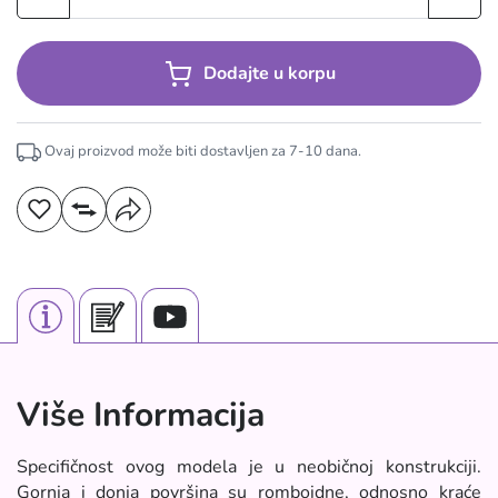
Dodajte u korpu
Ovaj proizvod može biti dostavljen za
7-10
dana.
Više Informacija
Specifičnost ovog modela je u neobičnoj konstrukciji.
Gornja i donja površina su romboidne, odnosno kraće