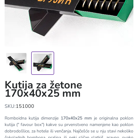
Kutija za žetone
170x40x25 mm
SKU:
151000
Romboidna kutija dimenzije
170x40x25 mm
je originalna poklon
kutija (" favour box") kakve su prvenstveno namenjene kao poklon
dobrodošlice, za hotele ili venčanja. Najčešće se u nju stavi nekoliko
čokoladnih bombona, pralina, ili neki sličan slatkiš. aravno, ovako