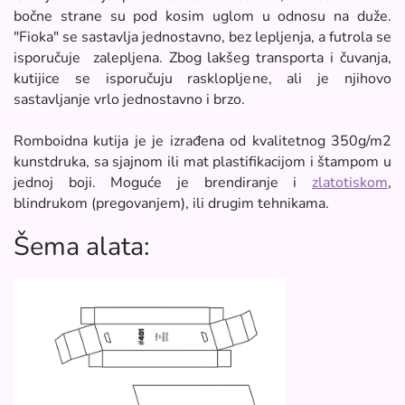
bočne strane su pod kosim uglom u odnosu na duže.
"Fioka" se sastavlja jednostavno, bez lepljenja, a futrola se
isporučuje zalepljena. Zbog lakšeg transporta i čuvanja,
kutijice se isporučuju rasklopljene, ali je njihovo
sastavljanje vrlo jednostavno i brzo.
Romboidna kutija je je izrađena od kvalitetnog 350g/m2
kunstdruka, sa sjajnom ili mat plastifikacijom i štampom u
jednoj boji. Moguće je brendiranje i
zlatotiskom
,
blindrukom (pregovanjem), ili drugim tehnikama.​​
Šema alata: