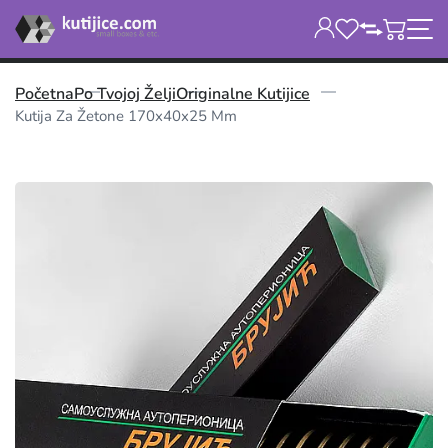
Početna
Po Tvojoj Želji
Originalne Kutijice
Kutija Za Žetone 170x40x25 Mm