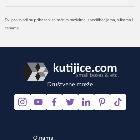
Svi proizvodi su prikazani sa tačnim nazivima, specifikacijama, slikama i
cenama.
Društvene mreže
O nama