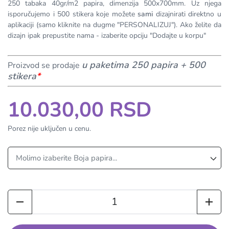
250 tabaka 40gr/m2 papira, dimenzija 500x700mm. Uz njega
isporučujemo i 500 stikera koje možete
sami
dizajnirati direktno u
aplikaciji (samo kliknite na dugme "PERSONALIZUJ"). Ako želite da
dizajn ipak prepustite nama - izaberite opciju "Dodajte u korpu"
u paketima 250 papira + 500
Proizvod se prodaje
stikera
*
10.030,00 RSD
Porez nije uključen u cenu.