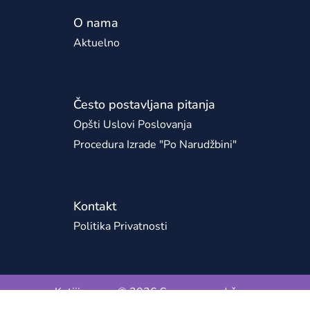
O nama
Aktuelno
Često postavljana pitanja
Opšti Uslovi Poslovanja
Procedura Izrade "po Narudžbini"
Kontakt
Politika Privatnosti
Kutijice.com © 2026 Sva prava zadržana.
Sajt pokreće
TAU Commerce
.