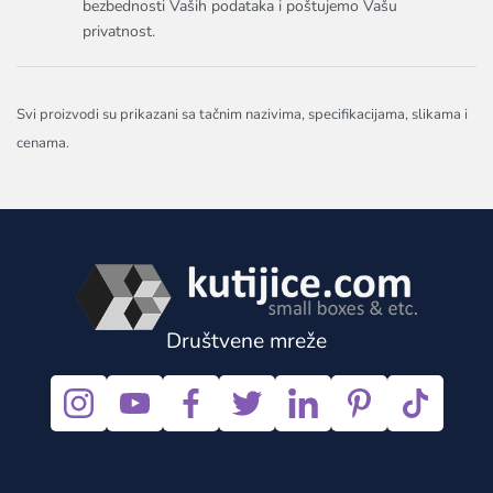
bezbednosti Vaših podataka i poštujemo Vašu
privatnost.
Svi proizvodi su prikazani sa tačnim nazivima, specifikacijama, slikama i
cenama.
Društvene mreže