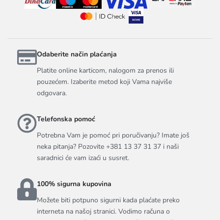
Odaberite način plaćanja
Platite online karticom, nalogom za prenos ili
pouzećem. Izaberite metod koji Vama najviše
odgovara.
Telefonska pomoć
Potrebna Vam je pomoć pri poručivanju? Imate još
neka pitanja? Pozovite +381 13 37 31 37 i naši
saradnici će vam izaći u susret.
100% sigurna kupovina
Možete biti potpuno sigurni kada plaćate preko
interneta na našoj stranici. Vodimo računa o