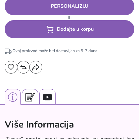
PERSONALIZUJ
Ili
Dodajte u korpu
Ovaj proizvod može biti dostavljen za
5-7
dana.
Više Informacija
„Tissue“ omotni papiri za pakovanje su namenjeni kao