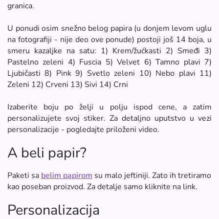
granica.
U ponudi osim snežno belog papira (u donjem levom uglu
na fotografiji - nije deo ove ponude) postoji još 14 boja, u
smeru kazaljke na satu: 1) Krem/žućkasti 2) Smeđi 3)
Pastelno zeleni 4) Fuscia 5) Velvet 6) Tamno plavi 7)
Ljubičasti 8) Pink 9) Svetlo zeleni 10) Nebo plavi 11)
Zeleni 12) Crveni 13) Sivi 14) Crni
Izaberite boju po želji u polju ispod cene, a zatim
personalizujete svoj stiker. Za detaljno uputstvo u vezi
personalizacije - pogledajte priloženi video.
A beli papir?
Paketi sa
belim papirom
su malo jeftiniji. Zato ih tretiramo
kao poseban proizvod. Za detalje samo kliknite na link.
Personalizacija