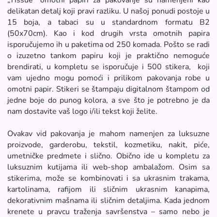
delikatan detalj koji pravi razliku. U našoj ponudi postoje u
15 boja, a tabaci su u standardnom formatu B2
(50x70cm). Kao i kod drugih vrsta omotnih papira
isporučujemo ih u paketima od 250 komada. Pošto se radi
o izuzetno tankom papiru koji je praktično nemoguće
brendirati, u kompletu se isporučuje i 500 stikera, koji
vam ujedno mogu pomoći i prilikom pakovanja robe u
omotni papir. Stikeri se štampaju digitalnom štampom od
jedne boje do punog kolora, a sve što je potrebno je da
nam dostavite vaš logo i/ili tekst koji želite.
Ovakav vid pakovanja je mahom namenjen za luksuzne
proizvode, garderobu, tekstil, kozmetiku, nakit, piće,
umetničke predmete i slično. Obično ide u kompletu za
luksuznim kutijama ili web-shop ambalažom. Osim sa
stikerima, može se kombinovati i sa ukrasnim trakama,
kartolinama, rafijom ili sličnim ukrasnim kanapima,
dekorativnim mašnama ili sličnim detaljima. Kada jednom
krenete u pravcu traženja savršenstva – samo nebo je