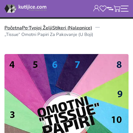
Početna
Po Tvojoj Želji
Stikeri (nalepnice)
„Tissue“ Omotni Papiri Za Pakovanje (u Boji)