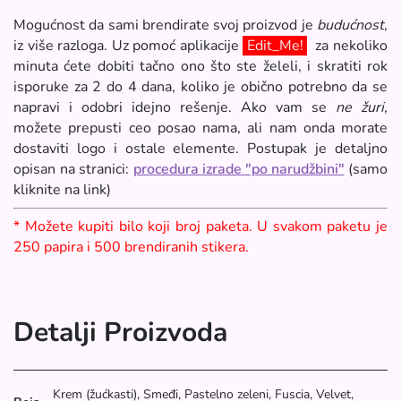
Mogućnost da sami brendirate svoj proizvod je
budućnost
,
iz više razloga. Uz pomoć aplikacije
Edit_Me!
za nekoliko
minuta ćete dobiti tačno ono što ste želeli, i skratiti rok
isporuke za 2 do 4 dana, koliko je obično potrebno da se
napravi i odobri idejno rešenje. Ako vam se
ne žuri,
možete prepusti ceo posao nama, ali nam onda morate
dostaviti logo i ostale elemente. Postupak je detaljno
opisan na stranici:
procedura izrade "po narudžbini"
(samo
kliknite na link)
* Možete kupiti bilo koji broj paketa. U svakom paketu je
250 papira i 500 brendiranih stikera.
Detalji Proizvoda
Krem (žućkasti), Smeđi, Pastelno zeleni, Fuscia, Velvet,