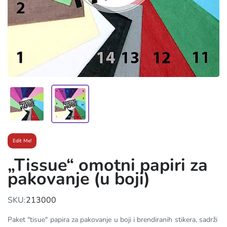
Edit Me!
„Tissue“ omotni papiri za
pakovanje (u boji)
SKU:
213000
Paket "tisue" papira za pakovanje u boji i brendiranih stikera, sadrži