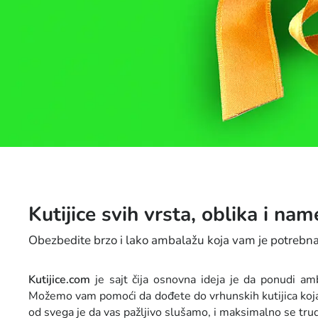
Kutijice svih vrsta, oblika i na
Obezbedite brzo i lako ambalažu koja vam je potrebn
​​Kutijice.com
je sajt čija osnovna ideja je da ponudi am
Možemo vam pomoći da dođete do vrhunskih kutijica koja o
od svega je da vas pažljivo slušamo, i maksimalno se t