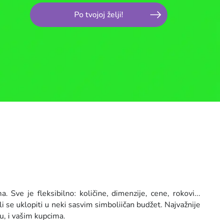
Po tvojoj želji!
ve je fleksibilno: količine, dimenzije, cene, rokovi...
 se uklopiti u neki sasvim simboliičan budžet. Najvažnije
, i vašim kupcima.