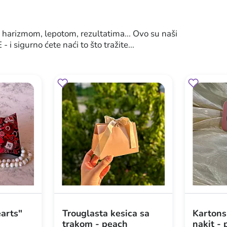
harizmom, lepotom, rezultatima... Ovo su naši
 sigurno ćete naći to što tražite...
earts"
Trouglasta kesica sa
Kartons
trakom - peach
nakit -