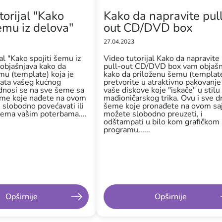
torijal "Kako
Kako da napravite pul
šemu iz delova"
out CD/DVD box
27.04.2023
al "Kako spojiti šemu iz
Video tutorijal Kako da napravite
objašnjava kako da
pull-out CD/DVD box vam objašn
mu (template) koja je
kako da priloženu šemu (templat
mata vašeg kućnog
pretvorite u atraktivno pakovanje
dnosi se na sve šeme sa
vaše diskove koje "iskače" u stilu
eme koje nađete na ovom
mađioničarskog trika. Ovu i sve 
 slobodno povećavati ili
šeme koje pronađete na ovom sa
rema vašim poterbama....
možete slobodno preuzeti, i
odštampati u bilo kom grafičkom
programu......
Opširnije
Opširnije