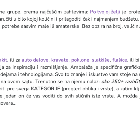
novne grupe, prema najčešćim zahtevima:
Po tvojoj želji
je profe
čiti u bilo kojoj količini i prilagoditi čak i najmanjem budžetu
otrebe sasvim male ili amaterske. Bez obzira na broj, veličinu, 
akit
, ili za
auto delove
,
kravate
,
poklone
,
slatkiše
,
flašice
,
ili 
a za inspiraciju i razmišljanje. Ambalaža je specifična grafič
jama i tehnologijama. Svo to znanje i iskustvo vam stoje na ra
na ovom sajtu. Trenutno se na njemu nalazi
oko 250+ različi
biti pre svega
KATEGORIJE
(pregled oblika i vrste), a zatim klj
ete jedan on će vas voditi do svih sličnih iste vrste. A možd
vara...