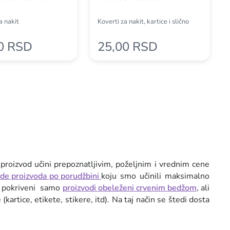
a nakit
Koverti za nakit, kartice i slično
0 RSD
25,00 RSD
a proizvod učini prepoznatljivim, poželjnim i vrednim cene
ade proizvoda po porudžbini
koju smo učinili maksimalno
m pokriveni samo
proizvodi obeleženi crvenim bedžom
, ali
rtice, etikete, stikere, itd). Na taj način se štedi dosta