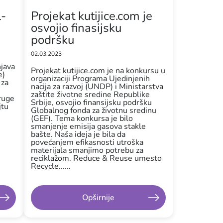
l-
Projekat kutijice.com je
osvojio finasijsku
podršku
02.03.2023
java
Projekat kutijice.com je na konkursu u
e)
organizaciji Programa Ujedinjenih
 za
nacija za razvoj (UNDP) i Ministarstva
zaštite životne sredine Republike
druge
Srbije, osvojio finansijsku podršku
jtu
Globalnog fonda za životnu sredinu
(GEF). Tema konkursa je bilo
smanjenje emisija gasova stakle
bašte. Naša ideja je bila da
povećanjem efikasnosti utroška
materijala smanjimo potrebu za
reciklažom. Reduce & Reuse umesto
Recycle......
Opširnije