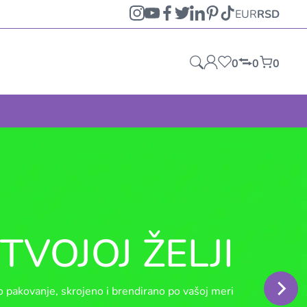
EUR
RSD
0
0
0
TVOJOJ ŽELJI
 pakovanje, skrojeno i brendirano po vašoj meri