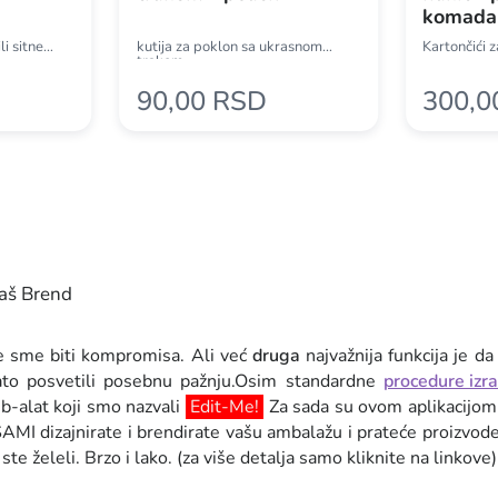
komada
i sitne
kutija za poklon sa ukrasnom
Kartončići z
trakom
90,00 RSD
300,0
vaš Brend
 ne sme biti kompromisa. Ali već
druga
najvažnija funkcija je d
ato posvetili posebnu pažnju.Osim standardne
procedure izr
b-alat koji smo nazvali
Edit-Me!
Za sada su ovom aplikacijo
 dizajnirate i brendirate vašu ambalažu i prateće proizvode (ka
te želeli. Brzo i lako. (za više detalja samo kliknite na linkove)