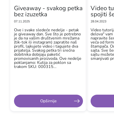
Giveaway - svakog petka
Video tu
bez izuzetka
spojiti 
07.11.2025
28.04.2023
Ove i svake sledeće nedelje - petak
Video tutorij
je giveaway dan. Sve što je potrebno
delova" vam 
je da na vašim društvenim mrežama
napravite še
(tik-tok ili instagram) zapratite naš
veća od for
profil, lajkujete video i tagujete dva
štampača. O
prijatelja. Svakog petka tri srećna
sajta. Sve š
dobitnika dobijaju paketić
sajtu možete
promovisanih proizvoda. Ove nedelje
smanjivati p
poklanjamo: Kutija za poklon sa
trakom SKU: 000315...
Opširnije