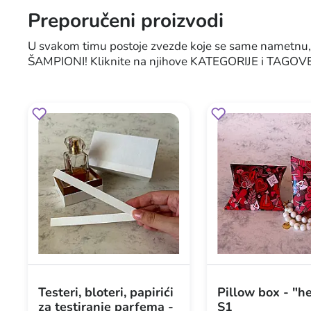
Preporučeni proizvodi
U svakom timu postoje zvezde koje se same nametnu, 
ŠAMPIONI! Kliknite na njihove KATEGORIJE i TAGOVE - i
Testeri, bloteri, papirići
Pillow box - "h
za testiranje parfema -
S1