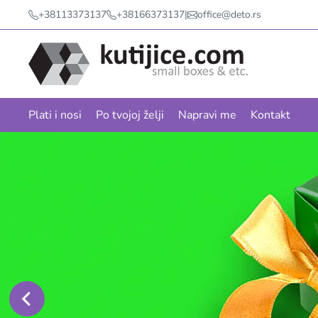
+38113373137
+38166373137
|
office@deto.rs
Plati i nosi
Po tvojoj želji
Napravi me
Kontakt