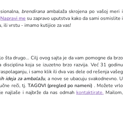
sionalna,
brendirana
ambalaža skrojena po vašoj meri i
.
Napravi me
su zapravo uputstva kako da sami osmislite i
ili vrstu - imamo kutijice za vas!
bilo šta drugo... Cilj ovog sajta je da vam pomogne da brzo
ka disciplina koja se izuzetno brzo razvija. Već 31 godinu
spolaganju, i samo klik ili dva vas dele od rešenja vašeg
tih ideja za ambalažu
, a nove se ubacuju svakodnevno. U
učne reči, tj.
TAGOVI (pregled po nameni)
. Možete vrlo
a je najlaše i najbrže da nas odmah
kontaktirate.
Mailom,