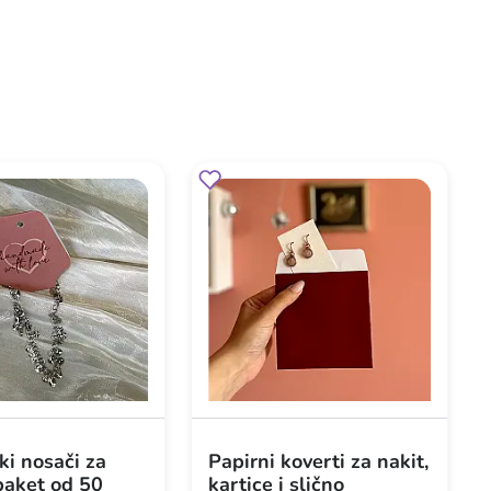
ki nosači za
Papirni koverti za nakit,
 paket od 50
kartice i slično