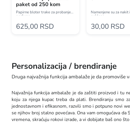
paket od 250 kom
Papirne bloter trake za probanje
Namenjene su za nakit il
parfema
poklone
625,00 RSD
30,00 RSD
Personalizacija / brendiranje
Druga najvažnija funkcija ambalaže je da promoviše 
Najvažnija funkcija ambalaže je da zaštiti proizvod i tu
koju za njega kupac treba da plati. Brendiranju smo z
jednostavnom i efikasnom, razvili smo i potpuno novi we
se njihov broj stalno povećava. Ona vam omogućava da SAMI
vremena, skraćuju rokovi izrade, a vi dobijate baš ono što s