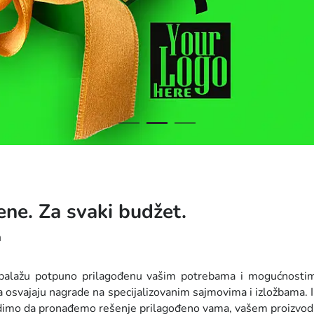
mene. Za svaki budžet.
a
balažu potpuno prilagođenu vašim potrebama i mogućnostima. S
svajaju nagrade na specijalizovanim sajmovima i izložbama. Ili
rudimo da pronađemo rešenje prilagođeno vama, vašem proizvodu