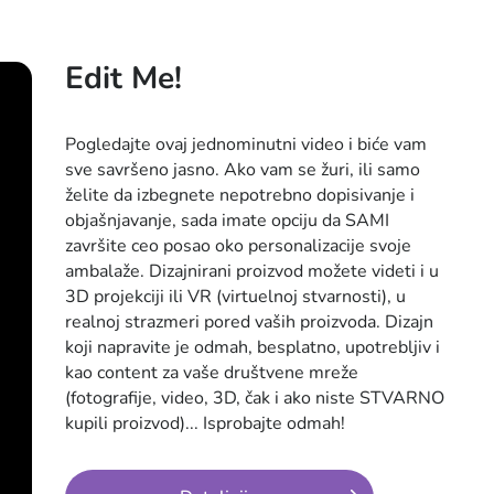
Edit Me!
Pogledajte ovaj jednominutni video i biće vam
sve savršeno jasno. Ako vam se žuri, ili samo
želite da izbegnete nepotrebno dopisivanje i
objašnjavanje, sada imate opciju da SAMI
završite ceo posao oko personalizacije svoje
ambalaže. Dizajnirani proizvod možete videti i u
3D projekciji ili VR (virtuelnoj stvarnosti), u
realnoj strazmeri pored vaših proizvoda. Dizajn
koji napravite je odmah, besplatno, upotrebljiv i
kao content za vaše društvene mreže
(fotografije, video, 3D, čak i ako niste STVARNO
kupili proizvod)... Isprobajte odmah!