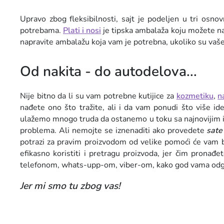
Upravo zbog fleksibilnosti, sajt je podeljen u tri os
potrebama.
Plati i nosi
je tipska ambalaža koju možete naru
napravite ambalažu koja vam je potrebna, ukoliko su vaše p
Od nakita - do autodelova...
Nije bitno da li su vam potrebne kutijice za
kozmetiku
,
n
nađete ono što tražite, ali i da vam ponudi što više idej
ulažemo mnogo truda da ostanemo u toku sa najnovijim ide
problema. Ali nemojte se iznenaditi ako provedete
sate
potrazi za pravim proizvodom od velike pomoći će vam 
efikasno koristiti i pretragu proizvoda, jer čim pronađ
telefonom, whats-upp-om, viber-om, kako god vama odgo
Jer mi smo tu zbog vas!