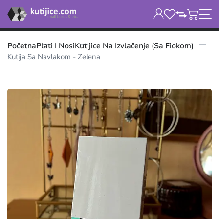
Početna
Plati I Nosi
Kutijice Na Izvlačenje (sa Fiokom)
Kutija Sa Navlakom - Zelena