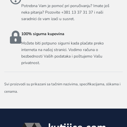
Potrebna Vam je pomoć pri poručivanju? Imate još
neka pitanja? Pozovite +381 13 37 31 37 i naši
saradnici će vam izaći u susret.
100% sigurna kupovina
Možete biti potpuno sigurni kada plaćate preko
interneta na našoj stranici. Vodimo računa o
bezbednosti Vaših podataka i poštujemo Vašu
privatnost.
Svi proizvodi su prikazani sa tačnim nazivima, specifikacijama, slikama i
cenama.