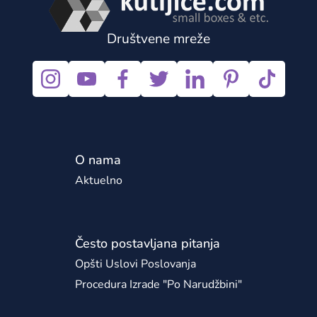
Društvene mreže
O nama
Aktuelno
Često postavljana pitanja
Opšti Uslovi Poslovanja
Procedura Izrade "po Narudžbini"