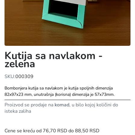
Kutija sa navlakom -
zelena
SKU:
000309
Bombonjera kutija sa navlakom je kutija spoljnih dimenzija
82x97x23 mm, unutrašnja (korisna) dimenzija je 57x73mm.
Proizvod se prodaje na
komad
, u bilo kojoj količini do
isteka zaliha
Cene se kreću od 76,70 RSD do 88,50 RSD