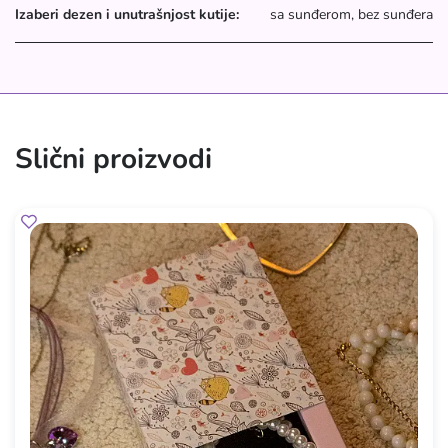
Izaberi dezen i unutrašnjost kutije:
sa sunđerom, bez sunđera
Slični proizvodi