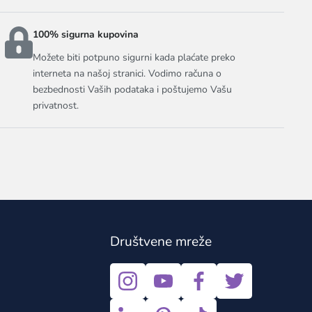
100% sigurna kupovina
Možete biti potpuno sigurni kada plaćate preko
interneta na našoj stranici. Vodimo računa o
bezbednosti Vaših podataka i poštujemo Vašu
privatnost.
Društvene mreže