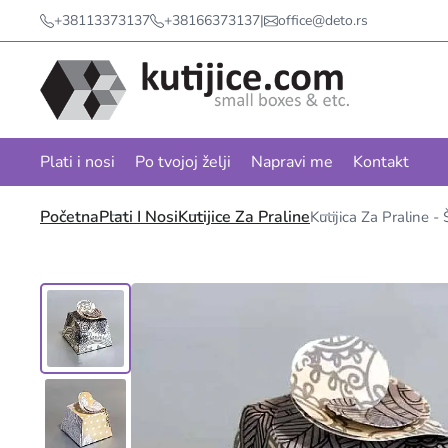
+38113373137
+38166373137
|
office@deto.rs
Plati i nosi
Po tvojoj želji
Napravi me
Kontakt
Početna
Plati I Nosi
Kutijice Za Praline
Kutijica Za Praline -