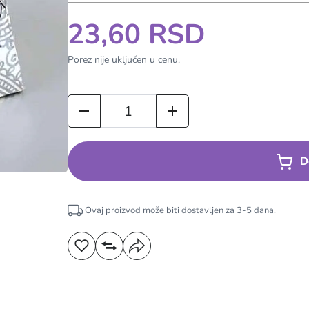
23,60 RSD
Porez nije uključen u cenu.
D
Ovaj proizvod može biti dostavljen za
3-5
dana.