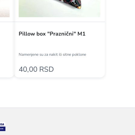
Pillow box "Praznični" M1
Namenjene su za nakit ili sitne poklone
40,00 RSD