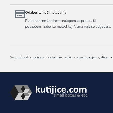
Odaberite način plaćanja
Platite online karticom, nalogom za prenos ili
pouzećem. Izaberite metod koji Vama najviše odgovara.
Svi proizvodi su prikazani sa tačnim nazivima, specifikacijama, slikama