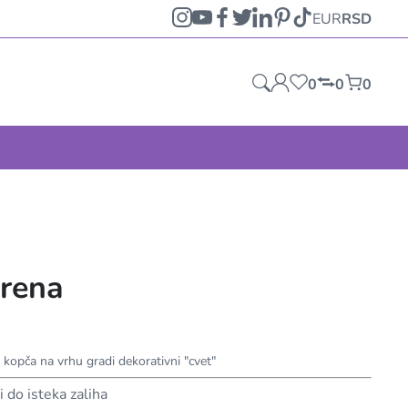
EUR
RSD
0
0
0
arena
a kopča na vrhu gradi dekorativni "cvet"
i do isteka zaliha