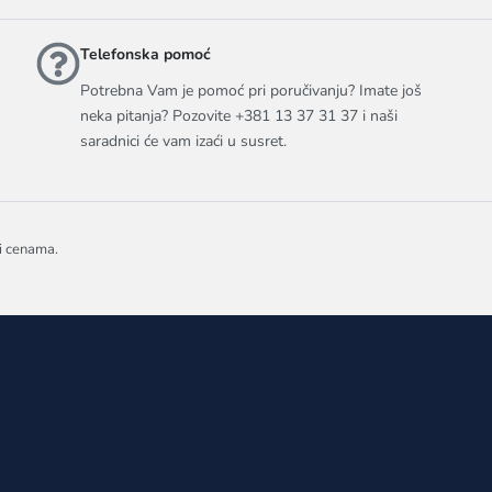
Telefonska pomoć
Potrebna Vam je pomoć pri poručivanju? Imate još
neka pitanja? Pozovite +381 13 37 31 37 i naši
saradnici će vam izaći u susret.
 i cenama.