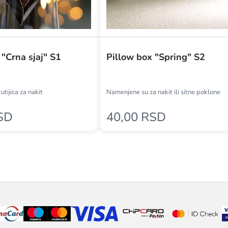
 "Crna sjaj" S1
Pillow box "Spring" S2
utijica za nakit
Namenjene su za nakit ili sitne poklone
SD
40,00 RSD