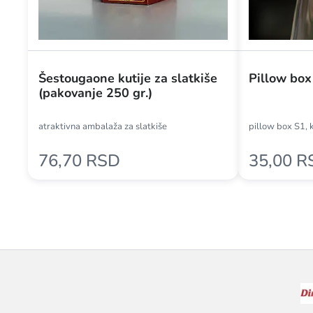
Šestougaone kutije za slatkiše
Pillow box
(pakovanje 250 gr.)
atraktivna ambalaža za slatkiše
pillow box S1, k
76,70 RSD
35,00 R