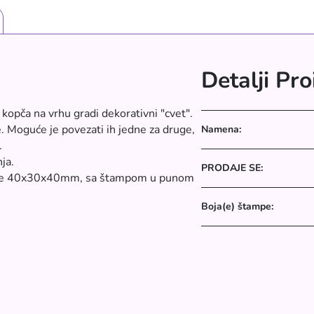
Detalji Pr
a kopča na vrhu gradi dekorativni "cvet".
. Moguće je povezati ih jedne za druge,
Namena:
.
ja.
PRODAJE SE:
enzije 40x30x40mm, sa štampom u punom
Boja(e) štampe: