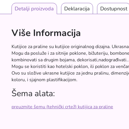
Detalji proizvoda
Deklaracija
Dostupnost
Više Informacija
Kutijice za praline su kutijice originalnog dizajna. Ukrasn
Mogu da posluže i za sitnije poklone, bižuteriju, bombone
kombinovati sa drugim bojama, dekorisati,nadograđivati..
Mogu se koristiti kao hotelski poklon, ili poklon za venčan
Ovo su složive ukrasne kutijice za jednu pralinu, dim
koloru, i sjajnom plastifikacijom.
Šema alata:
preuzmite šemu (tehnički crtež) kutijica za praline