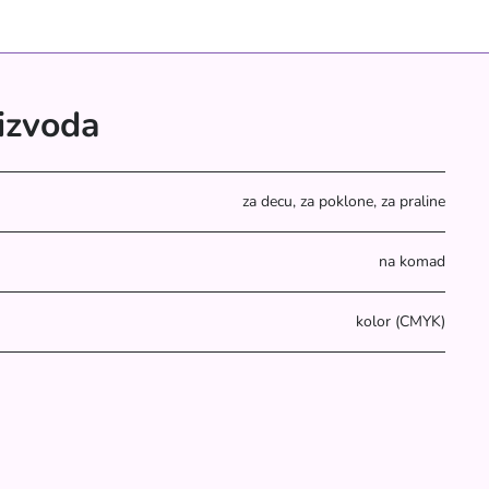
oizvoda
za decu, za poklone, za praline
na komad
kolor (CMYK)