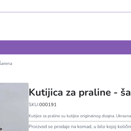
 Šarena
Kutijica za praline - š
SKU:
000191
Kutijice za praline su kutijice originalnog dizajna. Ukrasn
Proizvod se prodaje na komad, u bilo kojoj količin